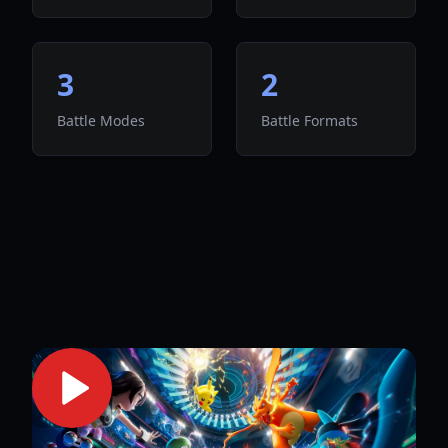
3
2
Battle Modes
Battle Formats