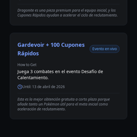
Dragonite es una pieza premium para el equipo inicial, y los
Cupones Rápidos ayudan a acelerar el ciclo de reclutamiento.
Gardevoir + 100 Cupones
Evento en vivo
Rápidos
How to Get
Juega 3 combates en el evento Desafío de
Calentamiento.
Until:
13 de abril de 2026
Esta es la mejor obtención gratuita a corto plazo porque
añade tanto un Pokémon útil para el meta inicial como
aceleración de reclutamiento.