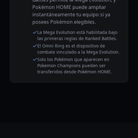
Pokémon HOME puede ampliar
instantáneamente tu equipo si ya
posees Pokémon elegibles.
La Mega Evolution está habilitada bajo
las primeras reglas de Ranked Battles.
El Omni Ring es el dispositivo de
combate vinculado a la Mega Evolution.
Solo los Pokémon que aparecen en
Pokemon Champions pueden ser
transferidos desde Pokémon HOME.