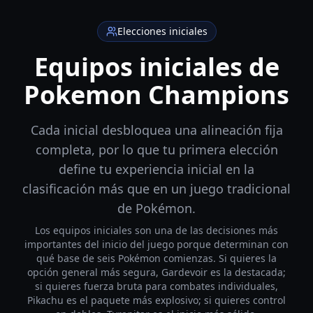
Elecciones iniciales
Equipos iniciales de
Pokemon Champions
Cada inicial desbloquea una alineación fija
completa, por lo que tu primera elección
define tu experiencia inicial en la
clasificación más que en un juego tradicional
de Pokémon.
Los equipos iniciales son una de las decisiones más
importantes del inicio del juego porque determinan con
qué base de seis Pokémon comienzas. Si quieres la
opción general más segura, Gardevoir es la destacada;
si quieres fuerza bruta para combates individuales,
Pikachu es el paquete más explosivo; si quieres control