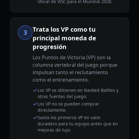
oficial de VGC para el Mundial 2026.
Trata los VP como tu
3
principal moneda de
progresión
Los Puntos de Victoria (VP) son la
columna vertebral del juego porque
impulsan tanto el reclutamiento
como el entrenamiento.
Los VP se obtienen en Ranked Battles y
otras fuentes del juego.
Los VP no se pueden comprar
directamente.
Gasta los primeros VP en valor
duradero para tu equipo antes que en
mejoras de lujo.