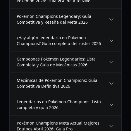
Pokemon 2026: Guía VGC de Alto Nivel
Pokemon Champions Legendary: Guía
Competitiva y Reseña del Meta 2026
¿Hay algún legendario en Pokémon
Champions? Guía completa del roster 2026
Campeones Pokémon Legendarios: Lista
Completa y Guía de Mecánicas 2026
Mecánicas de Pokemon Champions: Guía
Competitiva Definitiva 2026
Legendarios en Pokémon Champions: Lista
completa y guía 2026
Pokémon Champions Meta Actual Mejores
Equipos Abril 2026: Guía Pro