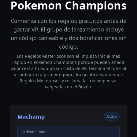
Pokemon Champions
Comienza con los regalos gratuitos antes de
gastar VP. El grupo de lanzamiento incluye
un código canjeable y dos bonificaciones sin
código.
Los Regalos Misteriosos son el impulso inicial más
rápido en Pokemon Champions porque pueden añadir
valor real a tu equipo sin costo de VP. Termina el tutorial
y configura tu primer equipo, luego abre Submenú >
Regalos Misteriosos y reclama las recompensas
canjeadas en el Buzón.
Machamp
Activo
Redeem Code