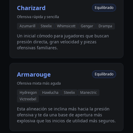
Charizard
Equilibrado
Ofensiva rápida y sencilla
Azumarill
Steelix
Whimsicott
Gengar
Drampa
Un inicial cómodo para jugadores que buscan
presión directa, gran velocidad y piezas
ofensivas familiares.
Armarouge
Equilibrado
Ofensiva mixta más aguda
Hydreigon
Hawlucha
Steelix
Manectric
Victreebel
Esta alineación se inclina más hacia la presión
ofensiva y te da una base de apertura más
explosiva que los inicios de utilidad más seguros.