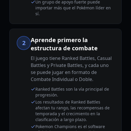
Un grupo de apoyo fuerte puede
importar más que el Pokémon líder en
sí.
Aprende primero la
2
estructura de combate
El juego tiene Ranked Battles, Casual
Battles y Private Battles, y cada uno
se puede jugar en formato de
Combate Individual o Doble.
Ranked Battles son la vía principal de
progresión.
Los resultados de Ranked Battles
afectan tu rango, las recompensas de
temporada y el crecimiento en la
clasificación a largo plazo.
Pokemon Champions es el software