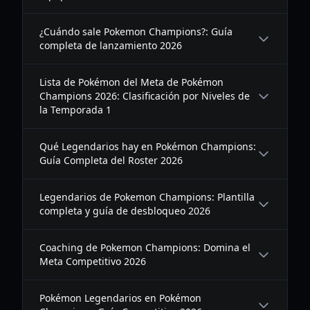
¿Cuándo sale Pokemon Champions?: Guía
completa de lanzamiento 2026
Lista de Pokémon del Meta de Pokémon
Champions 2026: Clasificación por Niveles de
la Temporada 1
Qué Legendarios hay en Pokémon Champions:
Guía Completa del Roster 2026
Legendarios de Pokemon Champions: Plantilla
completa y guía de desbloqueo 2026
Coaching de Pokemon Champions: Domina el
Meta Competitivo 2026
Pokémon Legendarios en Pokémon