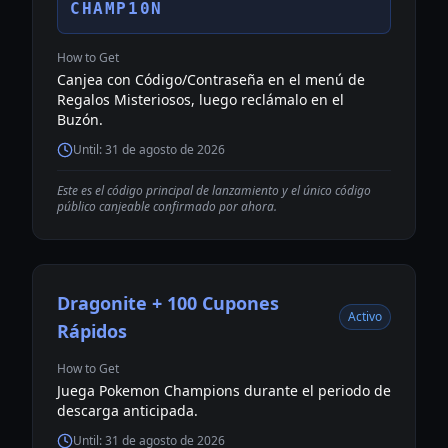
CHAMP10N
How to Get
Canjea con Código/Contraseña en el menú de
Regalos Misteriosos, luego reclámalo en el
Buzón.
Until:
31 de agosto de 2026
Este es el código principal de lanzamiento y el único código
público canjeable confirmado por ahora.
Dragonite + 100 Cupones
Activo
Rápidos
How to Get
Juega Pokemon Champions durante el periodo de
descarga anticipada.
Until:
31 de agosto de 2026