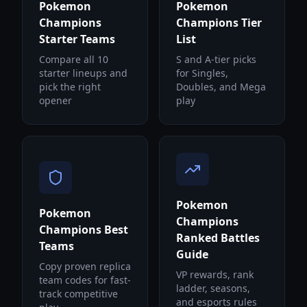
Pokemon
Pokemon
Champions
Champions Tier
Starter Teams
List
Compare all 10
S and A-tier picks
starter lineups and
for Singles,
pick the right
Doubles, and Mega
opener
play
Pokemon
Pokemon
Champions
Champions Best
Ranked Battles
Teams
Guide
Copy proven replica
VP rewards, rank
team codes for fast-
ladder, seasons,
track competitive
and esports rules