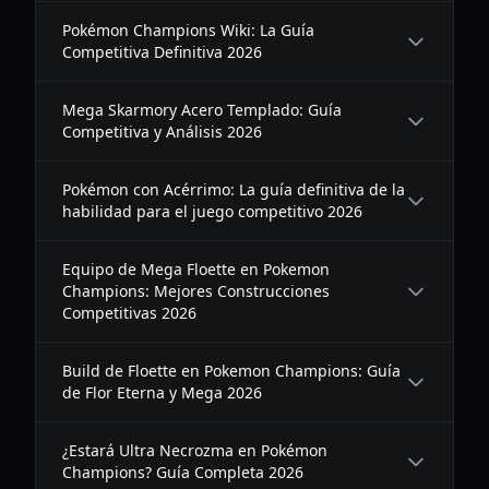
Pokémon Champions Wiki: La Guía
Competitiva Definitiva 2026
Mega Skarmory Acero Templado: Guía
Competitiva y Análisis 2026
Pokémon con Acérrimo: La guía definitiva de la
habilidad para el juego competitivo 2026
Equipo de Mega Floette en Pokemon
Champions: Mejores Construcciones
Competitivas 2026
Build de Floette en Pokemon Champions: Guía
de Flor Eterna y Mega 2026
¿Estará Ultra Necrozma en Pokémon
Champions? Guía Completa 2026