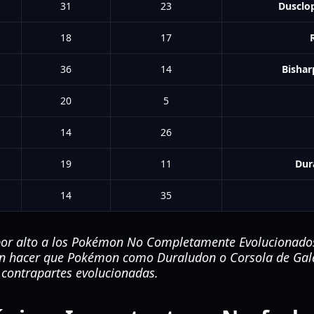
31
23
Dusclo
18
17
36
14
Bishar
20
5
14
26
19
11
Dur
14
35
or alto a los Pokémon No Completamente Evolucionados
en hacer que Pokémon como Duraludon o Corsola de Gala
 contrapartes evolucionadas.