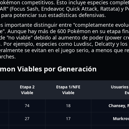
kémon competitivos. Esto incluye especies comple
EAR" (Focus Sash, Endeavor, Quick Attack, Rattata) y 
 para potenciar sus estadísticas defensivas.
 es importante distinguir entre "completamente evolu
le". Aunque hay más de 600 Pokémon en su etapa fin
de "no viable" debido al aumento de poder (power cre
. Por ejemplo, especies como Luvdisc, Delcatty y lo
eralmente se evitan en el juego serio, a menos que 
arches.
mon Viables por Generación
Etapa 2
Etapa 1/NFE
Usuarios
Viable
Viable
E
74
18
Chansey, 
27
17
Murkrow