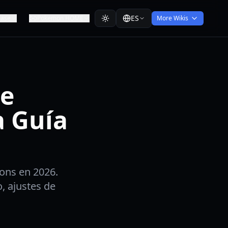
ES
ease
Pokemon HOME
More Wikis
de
 Guía
ons en 2026.
, ajustes de