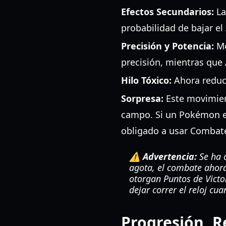
Efectos Secundarios:
La
probabilidad de bajar el
Precisión y Potencia:
Mo
precisión, mientras que
Hilo Tóxico:
Ahora reduce
Sorpresa:
Este movimien
campo. Si un Pokémon es
obligado a usar Combat
⚠️ Advertencia:
Se ha a
agota, el combate ahor
otorgan Puntos de Victo
dejar correr el reloj cu
Progresión, R