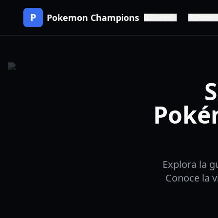
P
Pokemon Champions
Guides
Roster
S
Poké
Explora la 
Conoce la v