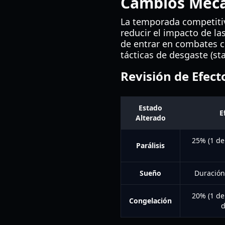
Cambios Mecá
La temporada competitiva
reducir el impacto de la
de entrar en combates cl
tácticas de desgaste (stal
Revisión de Efect
Estado
E
Alterado
25% (1 de
Parálisis
Sueño
Duración 
20% (1 de
Congelación
d