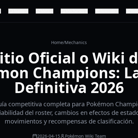
Teams
Meta
Mechanics
Rewards
Rel
Home
/
Mechanics
itio Oficial o Wiki 
mon Champions: La
Definitiva 2026
guía competitiva completa para Pokémon Champi
iabilidad del roster, cambios en efectos de estado
movimientos y recompensas de clasificación.
2026-04-15
Pokémon Wiki Team