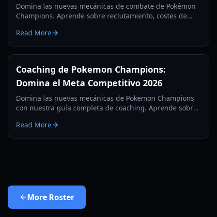
Domina las nuevas mecánicas de combate de Pokémon
Champions. Aprende sobre reclutamiento, costes de
entrenamiento de VP, rangos clasificatorios y estrategias
Read More
competitivas para 2026.
Coaching de Pokemon Champions:
Domina el Meta Competitivo 2026
Domina las nuevas mecánicas de Pokemon Champions
con nuestra guía completa de coaching. Aprende sobre
reclutamiento, farmeo de VP y estrategias de la
Read More
Regulación M-A.
More
Roster