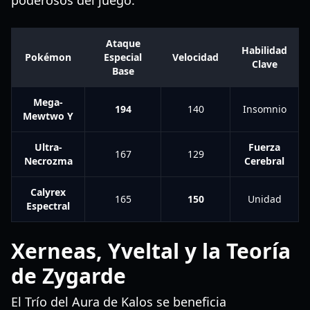
poderosos del juego.
Ataque
Habilidad
Pokémon
Especial
Velocidad
Clave
Base
Mega-
194
140
Insomnio
Mewtwo Y
Ultra-
Fuerza
167
129
Necrozma
Cerebral
Calyrex
165
150
Unidad
Espectral
Xerneas, Yveltal y la Teoría
de Zygarde
El Trío del Aura de Kalos se beneficia