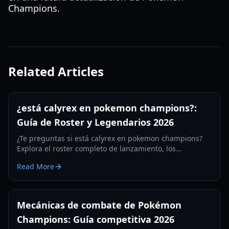
Champions.
Related Articles
¿está calyrex en pokemon champions?:
Guía de Roster y Legendarios 2026
¿Te preguntas si está calyrex en pokemon champions?
Explora el roster completo de lanzamiento, los
legendarios ausentes y los principales cambios
Read More
mecánicos en la actualización competitiva de 2026.
Mecánicas de combate de Pokémon
Champions: Guía competitiva 2026