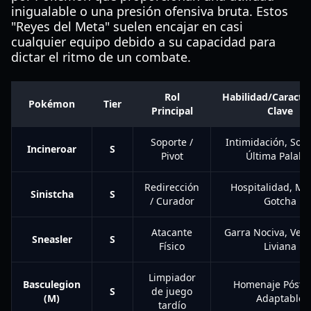
inigualable o una presión ofensiva bruta. Estos
"Reyes del Meta" suelen encajar en casi
cualquier equipo debido a su capacidad para
dictar el ritmo de un combate.
Rol
Habilidad/Caracter
Pokémon
Tier
Principal
Clave
Soporte /
Intimidación, Sorp
Incineroar
S
Pivot
Última Palabr
Redirección
Hospitalidad, Ma
Sinistcha
S
/ Curador
Gotcha
Atacante
Garra Nociva, Vel
Sneasler
S
Físico
Liviana
Limpiador
Basculegion
Homenaje Póstu
S
de juego
(M)
Adaptable
tardío