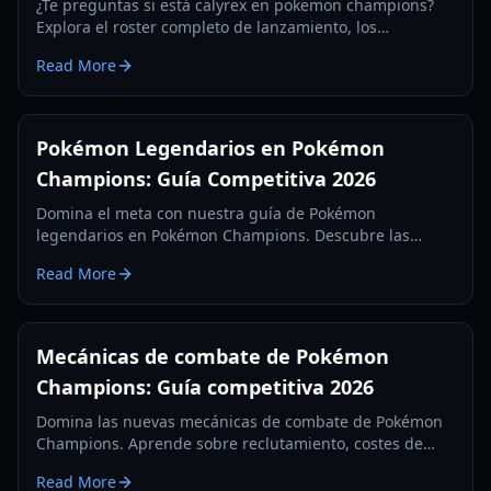
¿Te preguntas si está calyrex en pokemon champions?
Explora el roster completo de lanzamiento, los
legendarios ausentes y los principales cambios
Read More
mecánicos en la actualización competitiva de 2026.
Pokémon Legendarios en Pokémon
Champions: Guía Competitiva 2026
Domina el meta con nuestra guía de Pokémon
legendarios en Pokémon Champions. Descubre las
mejores builds, trucos del Aro Omni y estrategias de
Read More
alto nivel para 2026.
Mecánicas de combate de Pokémon
Champions: Guía competitiva 2026
Domina las nuevas mecánicas de combate de Pokémon
Champions. Aprende sobre reclutamiento, costes de
entrenamiento de VP, rangos clasificatorios y estrategias
Read More
competitivas para 2026.