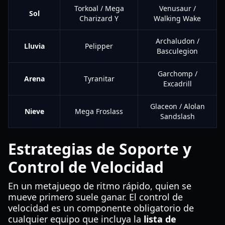
Torkoal / Mega
Venusaur /
Sol
Charizard Y
Walking Wake
Archaludon /
Lluvia
Pelipper
Basculegion
Garchomp /
Arena
Tyranitar
Excadrill
Glaceon / Alolan
Nieve
Mega Froslass
Sandslash
Estrategias de Soporte y
Control de Velocidad
En un metajuego de ritmo rápido, quien se
mueve primero suele ganar. El control de
velocidad es un componente obligatorio de
cualquier equipo que incluya la
lista de