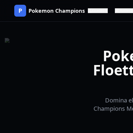
P
Pokemon Champions
Guides
Roster
Pok
Floet
Domina el
Champions Meg