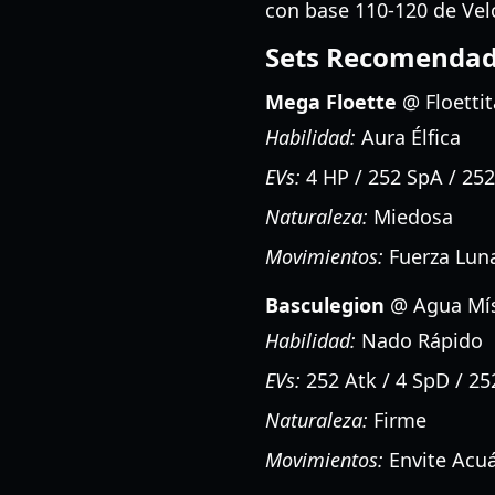
con base 110-120 de Vel
Sets Recomendad
Mega Floette
@ Floettit
Habilidad:
Aura Élfica
EVs:
4 HP / 252 SpA / 25
Naturaleza:
Miedosa
Movimientos:
Fuerza Luna
Basculegion
@ Agua Mís
Habilidad:
Nado Rápido
EVs:
252 Atk / 4 SpD / 25
Naturaleza:
Firme
Movimientos:
Envite Acuá