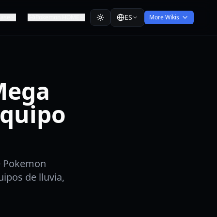
ES
ease
Pokemon HOME
More Wikis
Mega
Equipo
de Pokemon
pos de lluvia,