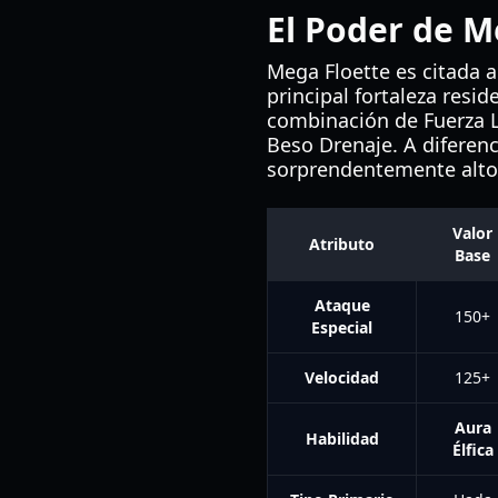
El Poder de M
Mega Floette es citada 
principal fortaleza resi
combinación de Fuerza L
Beso Drenaje. A diferenc
sorprendentemente alto
Valor
Atributo
Base
Ataque
150+
Especial
Velocidad
125+
Aura
Habilidad
Élfica