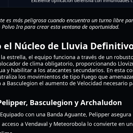
Excelente tipificación defensiva con inmunidades c
e es más peligrosa cuando encuentra un turno libre par
o Polvo Ira para crear esta ventana de oportunidad.
el Núcleo de Lluvia Definitiv
a estrella, el equipo funciona a través de un robusto
olocador de clima obligatorio, proporcionando Lloviz
 y habilitar a los atacantes secundarios. En esta com
utraliza los movimientos de tipo Fuego que amenaz
a a Basculegion el aumento de Velocidad necesario p
: Pelipper, Basculegion y Archaludon
Equipado con una Banda Aguante, Pelipper asegura q
 acceso a Vendaval y Meteorobola lo convierte en 