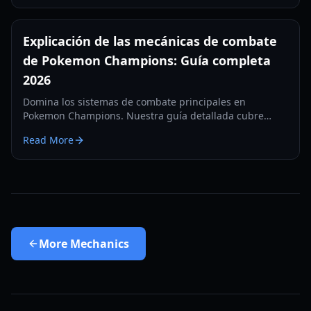
Explicación de las mecánicas de combate
de Pokemon Champions: Guía completa
2026
Domina los sistemas de combate principales en
Pokemon Champions. Nuestra guía detallada cubre
estadísticas, prioridad de movimientos, control de
Read More
velocidad y las nuevas mecánicas de reclutamiento para
2026.
More
Mechanics