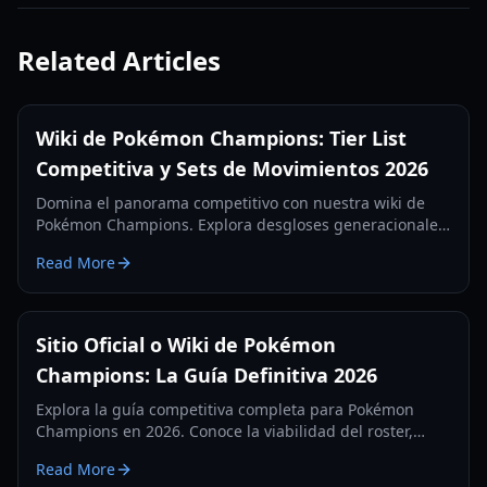
Related Articles
Wiki de Pokémon Champions: Tier List
Competitiva y Sets de Movimientos 2026
Domina el panorama competitivo con nuestra wiki de
Pokémon Champions. Explora desgloses generacionales,
sets de movimientos viables y las últimas estrategias del
Read More
meta de 2026.
Sitio Oficial o Wiki de Pokémon
Champions: La Guía Definitiva 2026
Explora la guía competitiva completa para Pokémon
Champions en 2026. Conoce la viabilidad del roster,
cambios en efectos de estado, ajustes de movimientos y
Read More
recompensas de clasificación.