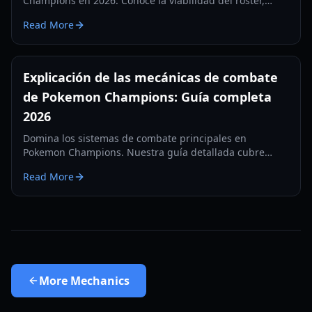
Champions en 2026. Conoce la viabilidad del roster,
cambios en efectos de estado, ajustes de movimientos y
Read More
recompensas de clasificación.
Explicación de las mecánicas de combate
de Pokemon Champions: Guía completa
2026
Domina los sistemas de combate principales en
Pokemon Champions. Nuestra guía detallada cubre
estadísticas, prioridad de movimientos, control de
Read More
velocidad y las nuevas mecánicas de reclutamiento para
2026.
More
Mechanics