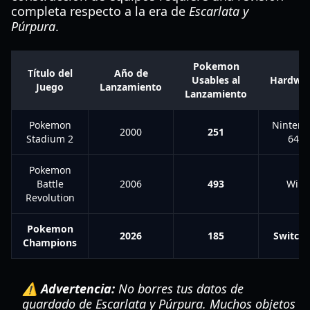
completa respecto a la era de
Escarlata y
Púrpura
.
Pokemon
Título del
Año de
Usables al
Hardwa
Juego
Lanzamiento
Lanzamiento
Pokemon
Nintend
2000
251
Stadium 2
64
Pokemon
Battle
2006
493
Wii
Revolution
Pokemon
2026
185
Switch 
Champions
⚠️ Advertencia:
No borres tus datos de
guardado de
Escarlata y Púrpura
. Muchos objetos