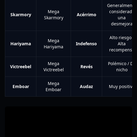
Generalmente
Mega
considerado
Skarmory
Acérrimo
Skarmory
una
desmejora
Alto riesgo /
Mega
Hariyama
Indefenso
Alta
Hariyama
recompensa
Mega
Polémico / De
Victreebel
Revés
Victreebel
nicho
Mega
Emboar
Audaz
Muy positivo
Emboar