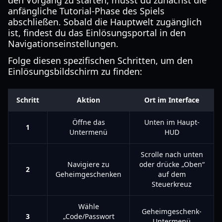
den Vorgang zu starten, musst du zunächst die
anfängliche Tutorial-Phase des Spiels
abschließen. Sobald die Hauptwelt zugänglich
ist, findest du das Einlösungsportal in den
Navigationseinstellungen.
Folge diesen spezifischen Schritten, um den
Einlösungsbildschirm zu finden:
Schritt
Aktion
Ort im Interface
Öffne das
Unten im Haupt-
1
Untermenü
HUD
Scrolle nach unten
Navigiere zu
oder drücke „Oben“
2
Geheimgeschenken
auf dem
Steuerkreuz
Wähle
Geheimgeschenk-
3
„Code/Passwort
Untermenü