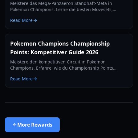
Meistere das Mega-Panzaeron Standhaft-Meta in
Pokemon Champions. Lerne die besten Movesets,
Statuswerte-Analysen und wie man das Redirection-
Read More
Meta von 2026 kontert.
Pokemon Champions Championship
Points: Kompetitiver Guide 2026
Meistere den kompetitiven Circuit in Pokemon
Champions. Erfahre, wie du Championship Points
verdienst, die Rangliste erklimmst und dich auf die
Read More
Weltmeisterschaft 2026 vorbereitest.
More
Rewards