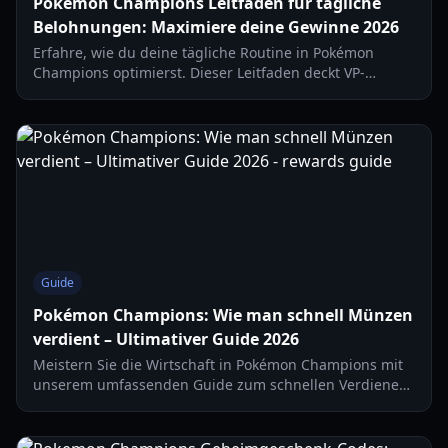
Pokémon Champions Leitfaden für tägliche
Belohnungen: Maximiere deine Gewinne 2026
Erfahre, wie du deine tägliche Routine in Pokémon
Champions optimierst. Dieser Leitfaden deckt VP-
Farming, Battle-Pass-Fortschritt und
Ressourcenmanagement für 2026 ab.
Guide
Pokémon Champions: Wie man schnell Münzen
verdient – Ultimativer Guide 2026
Meistern Sie die Wirtschaft in Pokémon Champions mit
unserem umfassenden Guide zum schnellen Verdienen
von Münzen. Erfahren Sie alles über Ranglisten-
Belohnungen, tägliche Missionen und kompetitive Tipps
für 2026.