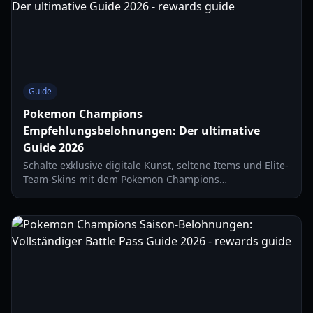
Guide
Pokemon Champions
Empfehlungsbelohnungen: Der ultimative
Guide 2026
Schalte exklusive digitale Kunst, seltene Items und Elite-
Team-Skins mit dem Pokemon Champions
Empfehlungsprogramm frei. Erfahre heute, wie du
deine Boni maximierst.