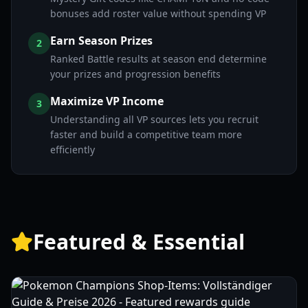
bonuses add roster value without spending VP
Earn Season Prizes
2
Ranked Battle results at season end determine
your prizes and progression benefits
Maximize VP Income
3
Understanding all VP sources lets you recruit
faster and build a competitive team more
efficiently
Featured & Essential