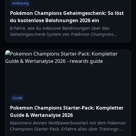
Anleitung
Pokémon Champions Geheimgeschenk: So löst
du kostenlose Belohnungen 2026 ein
Erfahre, wie du exklusive Belohnungen über das
Geheimgeschenk-System von Pokémon Champions
freischaltest. Folge unserer Schritt-für-Schritt-Anleitung,
um Codes einzulösen und dein Machomei zu erhalten.
Guide
Pokemon Champions Starter-Pack: Kompletter
Guide & Wertanalyse 2026
Maximiere deinen Wettbewerbsvorteil mit dem Pokemon
Champions Starter-Pack. Erfahre alles über Trainings-
Tickets, Teammitglieder-Tickets und exklusive Launch-