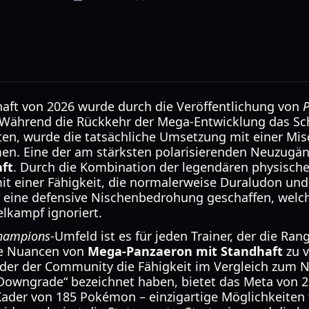
aft von 2026 wurde durch die Veröffentlichung von
Während die Rückkehr der Mega-Entwicklung das Sch
ten, wurde die tatsächliche Umsetzung mit einer Mi
n. Eine der am stärksten polarisierenden Neuzugän
ft
. Durch die Kombination der legendären physisch
t einer Fähigkeit, die normalerweise Duraludon und
er eine defensive Nischenbedrohung geschaffen, welc
lkampf ignoriert.
hampions
-Umfeld ist es für jeden Trainer, der die Ra
die Nuancen von
Mega-Panzaeron mit Standhaft
zu 
ieder der Community die Fähigkeit im Vergleich zum 
Downgrade“ bezeichnet haben, bietet das Meta von 20
ader von 185 Pokémon – einzigartige Möglichkeiten 