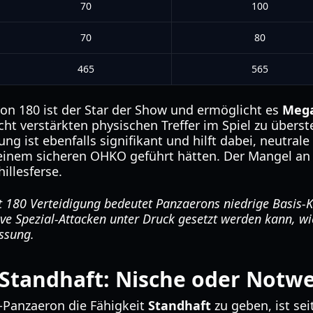
70
100
70
80
465
565
von 180 ist der Star der Show und ermöglicht es
Mega
nicht verstärkten physischen Treffer im Spiel zu über
ung ist ebenfalls signifikant und hilft dabei, neutrale
 einem sicheren OHKO geführt hätten. Der Mangel an
illesferse.
t 180 Verteidigung bedeutet Panzaerons niedrige Basis-
tive Spezial-Attacken unter Druck gesetzt werden kann, 
ssung.
 Standhaft: Nische oder Notw
-Panzaeron die Fähigkeit
Standhaft
zu geben, ist sei