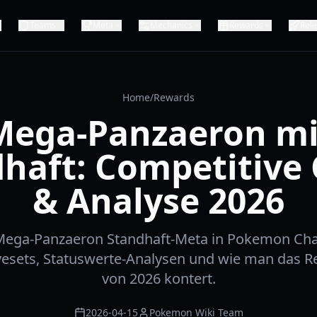
Teams
Meta
Mechanics
Rewards
Rel
Home
/
Rewards
Mega-Panzaeron mi
haft: Competitive
& Analyse 2026
Mega-Panzaeron Standhaft-Meta in Pokemon Ch
esets, Statuswerte-Analysen und wie man das R
von 2026 kontert.
2026-04-15
Pokemon Wiki Team