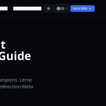
DE
ease
Pokemon HOME
More Wikis
t
 Guide
ampions. Lerne
edirection-Meta