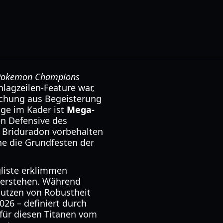
Pokemon Champions
lagzeilen-Feature war,
schung aus Begeisterung
ge im Kader ist
Mega-
en Defensive des
 Briduradon vorbehalten
he die Grundfesten der
ngliste erklimmen
verstehen. Während
Nutzen von Robustheit
26 – definiert durch
für diesen Titanen vom