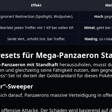
Effekt
Met
Ignoriert Redirection (Spotlight, Wutpulver).
Hoch
gege
Überlebt jeden Treffer mit 1 KP bei vollen KP.
Mittel
; geht bei
Senkt Vert., erhöht Init. bei Treffer.
Niedrig
; zu ris
esets für Mega-Panzaeron St
-Panzaeron mit Standhaft
herauszuholen, musst du
sen und gleichzeitig seine Fähigkeit nutzen, den gegn
s“-Set ist derzeit der Goldstandard für dieses Poké
er“-Sweeper
sich darauf, Panzaerons massive Verteidigung in off
e offensive Attacke. Der Schaden wird basierend auf