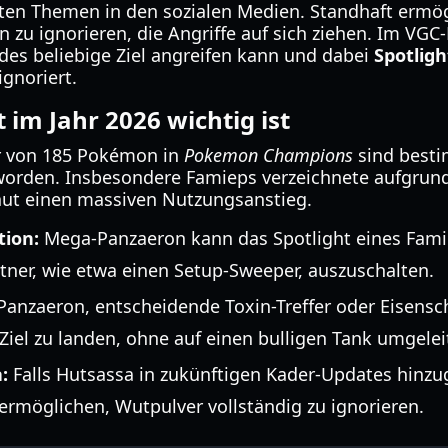
rten Themen in den sozialen Medien. Standhaft ermög
 zu ignorieren, die Angriffe auf sich ziehen. Im VGC
es beliebige Ziel angreifen kann und dabei
Spotligh
gnoriert.
im Jahr 2026 wichtig ist
r von 185 Pokémon in
Pokemon Champions
sind besti
orden. Insbesondere Famieps verzeichnete aufgrund
hut einen massiven Nutzungsanstieg.
tion:
Mega-Panzaeron kann das Spotlight eines Fami
rtner, wie etwa einen Setup-Sweeper, auszuschalten.
Panzaeron, entscheidende Toxin-Treffer oder Eisens
Ziel zu landen, ohne auf einen bulligen Tank umgelei
:
Falls Hutsassa in zukünftigen Kader-Updates hinzug
ermöglichen, Wutpulver vollständig zu ignorieren.