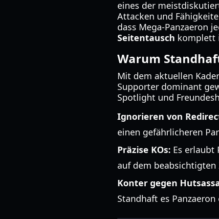
eines der meistdiskutie
Attacken und Fähigkeiten
dass Mega-Panzaeron jed
Seitentausch
komplett i
Warum Standhaft 
Mit dem aktuellen Kade
Supporter dominant gew
Spotlight und Freundes
Ignorieren von Redirec
einen gefährlicheren Pa
Präzise KOs:
Es erlaubt 
auf dem beabsichtigten 
Konter gegen Hutsassa
Standhaft es Panzaeron 