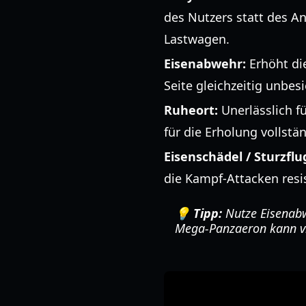
des Nutzers statt des An
Lastwagen.
Eisenabwehr:
Erhöht di
Seite gleichzeitig unbes
Ruheort:
Unerlässlich f
für die Erholung vollst
Eisenschädel / Sturzflu
die Kampf-Attacken resis
💡 Tipp:
Nutze Eisenabw
Mega-Panzaeron kann vi