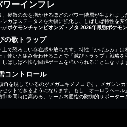
パワーインフレ
り、畏敬の念を抱かせるほどのパワー階層が生まれまし
シンカはステータスを大幅に強化し、しばしば特性を変
ンが
ポケモンチャンピオンズ・メタ 2026年最強ポケモ
びの歌トラップ
ド上で恐ろしい存在感を放ちます。特性「かげふみ」は
た」使いと組み合わせることで「滅びトラップ」戦略を
、しばしば不快な回避ゲームを強いられることになりま
雪コントロール
に頭角を現しているのがメガユキメノコです。メガシン
をセットできるようになります。もし「オーロラベール
防御を同時に高める、ゲーム内屈指の防御的サポーター