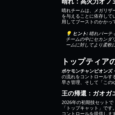
晴れ：高火力オフ
晴れチームは、メガリザ
を与えることに依存して
用してブーストのかかっ
💡 ヒント:
晴れパーテ
チームの中にセカンダ
ームに対してより柔軟
トップティア
ポケモンチャンピオンズ・
の流れをコントロールす
早さ管理、そして「この
王の帰還：ガオガ
2026年の初期技セット
「トップキャット」です
コントロールを提供しま