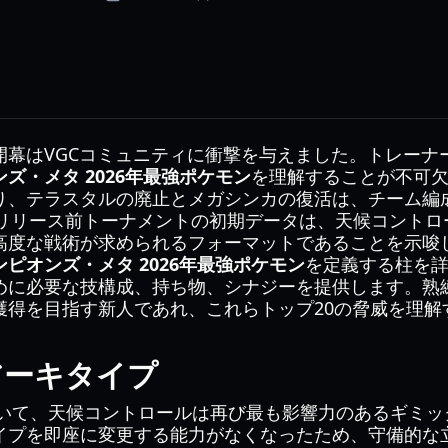
開幕はVGCコミュニティに衝撃を与えました。トレーナ
ズ・メタ 2026年最強ポケモン
を理解することが不可
り、テラスタルの廃止とメガシンカの復活は、チーム編
nやリリース前トーナメントの初期データは、天候コント
高度な戦術が求められるフォーマットであることを示唆
ピオンズ・メタ 2026年最強ポケモン
を定義する柱を
めに必要な技構成、持ち物、シナジーを提供します。熟
獲得を目指す新人であれ、これらトップ20の脅威を理解
アーキタイプ
において、天候コントロールは再び最も影響力のあるギミ
イプを即座に変更する能力がなくなったため、守備的な