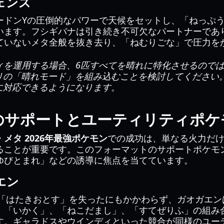
ェンス
ードンYの圧倒的なパワーで天候をセットし、「ねっぷ
います。フシギバナは引き続き不可欠なパートナーであ
ていないメタ全般を抜き去り、「ねむりごな」で圧力を
ィを運用する場合、6匹すべてを晴れに特化させるので
リの「晴れモード」を組み込むことを検討してください
に対応できるようになります。
のサポートとユーティリティポケ
メタ 2026年最強ポケモン
での成功は、単なる火力だ
ることが重要です。このフォーマットのサポートポケモ
ゆびとまれ」などの誘導に焦点を当てています。
エン
で「はたきおとす」を失ったにもかかわらず、ガオガエン
。「いかく」、「ねこだまし」、「すてぜりふ」の組み
す。ギャラドスやウインディといった競合が同様のユー