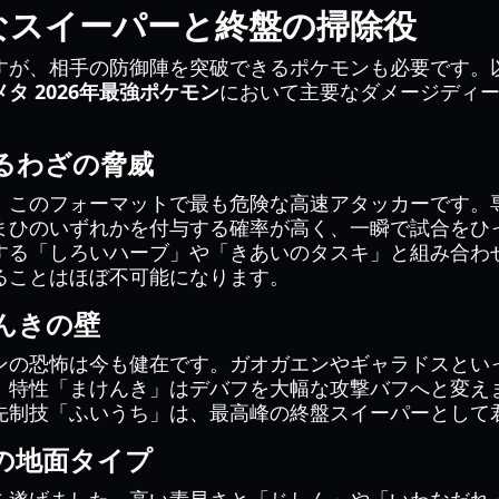
なスイーパーと終盤の掃除役
すが、相手の防御陣を突破できるポケモンも必要です。
タ 2026年最強ポケモン
において主要なダメージディ
るわざの脅威
、このフォーマットで最も危険な高速アタッカーです。
まひのいずれかを付与する確率が高く、一瞬で試合をひ
する「しろいハーブ」や「きあいのタスキ」と組み合わ
ることはほぼ不可能になります。
んきの壁
ンの恐怖は今も健在です。ガオガエンやギャラドスとい
、特性「まけんき」はデバフを大幅な攻撃バフへと変え
先制技「ふいうち」は、最高峰の終盤スイーパーとして
の地面タイプ