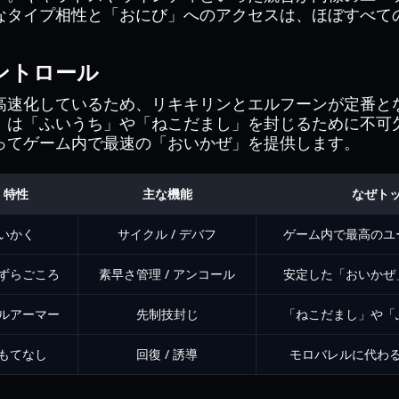
なタイプ相性と「おにび」へのアクセスは、ほぼすべて
。
ントロール
高速化しているため、リキキリンとエルフーンが定番と
」は「ふいうち」や「ねこだまし」を封じるために不可
ってゲーム内で最速の「おいかぜ」を提供します。
特性
主な機能
なぜト
いかく
サイクル / デバフ
ゲーム内で最高のユ
ずらごころ
素早さ管理 / アンコール
安定した「おいかぜ
ルアーマー
先制技封じ
「ねこだまし」や「
もてなし
回復 / 誘導
モロバレルに代わ