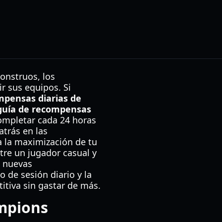
onstruos, los
r sus equipos. Si
mpensas diarias de
guía de recompensas
completar cada 24 horas
trás en las
ta la maximización de tu
ntre un jugador casual y
e nuevas
 de sesión diario y la
itiva sin gastar de más.
mpions