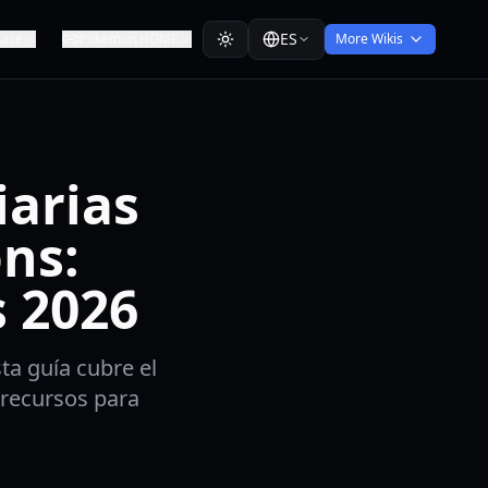
ES
ease
Pokemon HOME
More Wikis
arias
ns:
 2026
ta guía cubre el
 recursos para