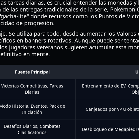
as tareas diarias, es crucial entender las monedas y
ia de las entregas tradicionales de la serie, Pokémo
gacha-lite" donde recursos como los Puntos de Victori
ocidad de progresión.
aje. Se utiliza para todo, desde aumentar los Valores
icos en banners rotativos. Aunque puede ser tentad
 los jugadores veteranos sugieren acumular esta mo
efinitivo en mente.
Fuente Principal
U
Victorias Competitivas, Tareas
Entrenamiento de EV, Comp
Diarias
Obj
Modo Historia, Eventos, Pack de
Canjeados por VP u objeto
Iniciación
Desafíos Diarios, Combates
Desbloqueo de Megapiedr
Clasificatorios