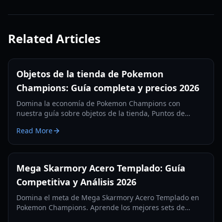
Related Articles
Objetos de la tienda de Pokemon
Champions: Guía completa y precios 2026
Domina la economía de Pokemon Champions con
nuestra guía sobre objetos de la tienda, Puntos de
Victoria, Mega Piedras y costes de membresía premium.
Read More
Actualizado para 2026.
Mega Skarmory Acero Templado: Guía
Competitiva y Análisis 2026
Domina el meta de Mega Skarmory Acero Templado en
Pokemon Champions. Aprende los mejores sets de
movimientos, desglose de estadísticas y cómo