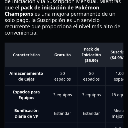
de Iniciación y la Suscripción Mensual. Mientras
que el
pack de iniciación de Pokémon
Champions
es una mejora permanente de un
solo pago, la Suscripción es un servicio
recurrente que proporciona el nivel más alto de
conveniencia.
Pack de
Suscripc
Característica
Gratuito
Iniciación
($4.99/m
($6.99)
Almacenamiento
30
80
1.000
de Cajas
espacios
espacios
espaci
Espacios para
3 equipos
3 equipos
18 equi
Equipos
Bonificación
Mision
Estándar
Estándar
Diaria de VP
mejorad