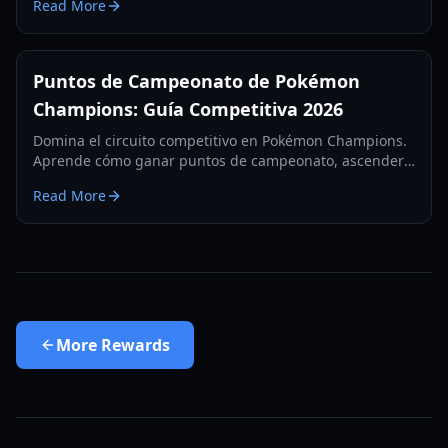
Read More
contrarrestar el meta de redirección de 2026.
Puntos de Campeonato de Pokémon
Champions: Guía Competitiva 2026
Domina el circuito competitivo en Pokémon Champions.
Aprende cómo ganar puntos de campeonato, ascender
en el escalafón clasificatorio y prepárate para el
Read More
Campeonato Mundial 2026.
More
Rewards