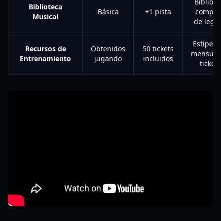
Bibliote
Biblioteca
Básica
+1 pista
comple
Musical
de lega
Estipend
Recursos de
Obtenidos
50 tickets
mensual
Entrenamiento
jugando
incluidos
tickets