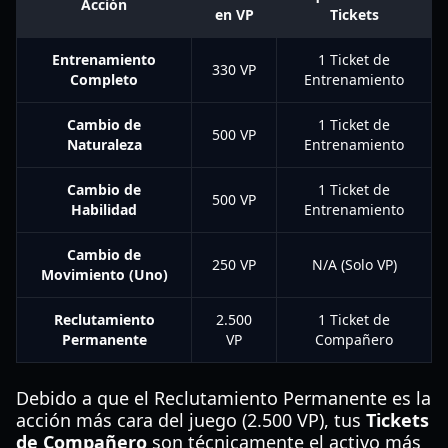
Acción
en VP
Tickets
Entrenamiento
1 Ticket de
330 VP
Completo
Entrenamiento
Cambio de
1 Ticket de
500 VP
Naturaleza
Entrenamiento
Cambio de
1 Ticket de
500 VP
Habilidad
Entrenamiento
Cambio de
250 VP
N/A (Solo VP)
Movimiento (Uno)
Reclutamiento
2.500
1 Ticket de
Permanente
VP
Compañero
Debido a que el Reclutamiento Permanente es la
acción más cara del juego (2.500 VP), tus
Tickets
de Compañero
son técnicamente el activo más