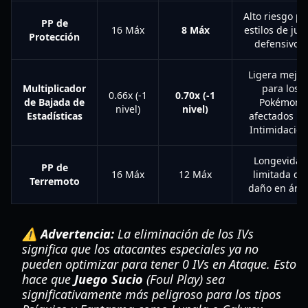
Alto riesgo pa
PP de
16 Máx
8 Máx
estilos de jue
Protección
defensivos.
Ligera mejor
Multiplicador
para los
0.66x (-1
0.70x (-1
de Bajada de
Pokémon
nivel)
nivel)
Estadísticas
afectados po
Intimidación
Longevidad
PP de
16 Máx
12 Máx
limitada del
Terremoto
daño en área
⚠️ Advertencia:
La eliminación de los IVs
significa que los atacantes especiales ya no
pueden optimizar para tener 0 IVs en Ataque. Esto
hace que
Juego Sucio
(Foul Play) sea
significativamente más peligroso para los tipos