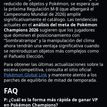
reducido de objetos y Pokémon, se espera que
la próxima Regulación M-B (que albergará el
Campeonato Mundial de 2026) amplíe
significativamente el catálogo. Las tendencias
actuales en el
análisis del meta de Pokémon
Champions 2026
sugieren que los jugadores
que dominen el posicionamiento con
"Sombratrampa" y la manipulación del clima
ahora tendrán una ventaja significativa cuando
se reintroduzcan objetos más complejos como
el Pañuelo Elección.
Para obtener las últimas actualizaciones sobre la
escena competitiva, consulta el sitio oficial
Pokémon Global Link
y mantente atento a los
parches de equilibrio de mitad de temporada.
FAQ
P: ¿Cuál es la forma más rápida de ganar VP
en Pokémon Champions?