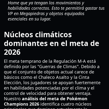
Home que ya tengan los movimientos y
habilidades correctos. Esto te permitirá gastar tus
VP en Megapiedras y objetos equipados
esenciales en su lugar.
Núcleos climáticos
dominantes en el meta de
2026
El meta temprano de la Regulación M-A está
definido por las "Guerras de Climas". Debido a
que el conjunto de objetos actual carece de
básicos como el Chaleco Asalto y la Cinta
Elección, los jugadores se apoyan fuertemente
en habilidades potenciadas por el clima y el
control de velocidad para obtener ventaja.
Nuestro
análisis del meta de Pokémon
Champions 2026
identifica cuatro núcleos