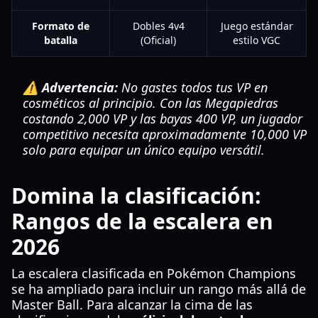
Formato de
Dobles 4v4
Juego estándar
batalla
(Oficial)
estilo VGC
⚠️ Advertencia:
No gastes todos tus VP en
cosméticos al principio. Con las Megapiedras
costando 2,000 VP y las bayas 400 VP, un jugador
competitivo necesita aproximadamente 10,000 VP
solo para equipar un único equipo versátil.
Domina la clasificación:
Rangos de la escalera en
2026
La escalera clasificada en Pokémon Champions
se ha ampliado para incluir un rango más allá de
Master Ball. Para alcanzar la cima de las