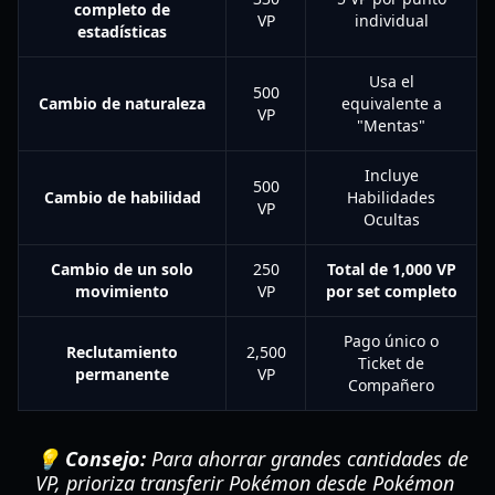
completo de
VP
individual
estadísticas
Usa el
500
Cambio de naturaleza
equivalente a
VP
"Mentas"
Incluye
500
Cambio de habilidad
Habilidades
VP
Ocultas
Cambio de un solo
250
Total de 1,000 VP
movimiento
VP
por set completo
Pago único o
Reclutamiento
2,500
Ticket de
permanente
VP
Compañero
💡 Consejo:
Para ahorrar grandes cantidades de
VP, prioriza transferir Pokémon desde Pokémon