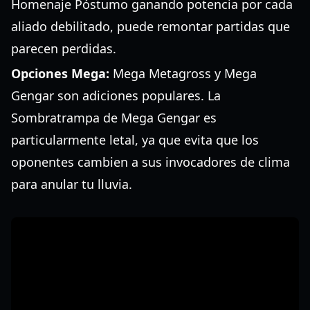
Homenaje Póstumo ganando potencia por cada
aliado debilitado, puede remontar partidas que
parecen perdidas.
Opciones Mega:
Mega Metagross y Mega
Gengar son adiciones populares. La
Sombratrampa de Mega Gengar es
particularmente letal, ya que evita que los
oponentes cambien a sus invocadores de clima
para anular tu lluvia.