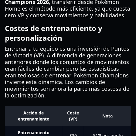
Champions 2026
, transferir desde Pokémon
Home es el método más eficiente, ya que cuesta
cero VP y conserva movimientos y habilidades.
Costes de entrenamiento y
personalización
Entrenar a tu equipo es una inversión de Puntos
de Victoria (VP). A diferencia de generaciones
anteriores donde los conjuntos de movimientos
eran fáciles de cambiar pero las estadísticas
eran tediosas de entrenar, Pokémon Champions
invierte esta dinámica. Los cambios de
movimientos son ahora la parte más costosa de
la optimización.
Acción de
Coste
Nota
entrenamiento
(VP)
Entrenamiento
330
5 VP por punto