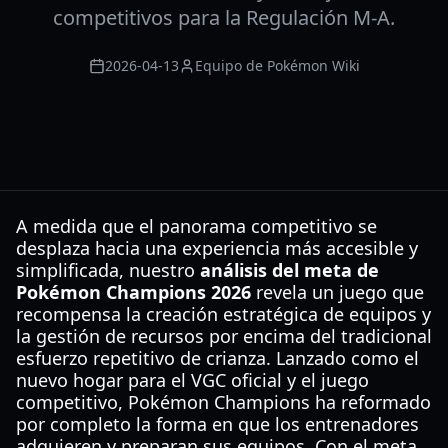
competitivos para la Regulación M-A.
2026-04-13
Equipo de Pokémon Wiki
A medida que el panorama competitivo se
desplaza hacia una experiencia más accesible y
simplificada, nuestro
análisis del meta de
Pokémon Champions 2026
revela un juego que
recompensa la creación estratégica de equipos y
la gestión de recursos por encima del tradicional
esfuerzo repetitivo de crianza. Lanzado como el
nuevo hogar para el VGC oficial y el juego
competitivo, Pokémon Champions ha reformado
por completo la forma en que los entrenadores
adquieren y preparan sus equipos. Con el meta