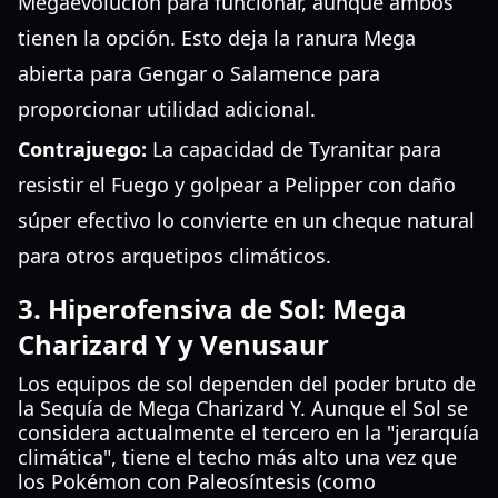
Megaevolución para funcionar, aunque ambos
tienen la opción. Esto deja la ranura Mega
abierta para Gengar o Salamence para
proporcionar utilidad adicional.
Contrajuego:
La capacidad de Tyranitar para
resistir el Fuego y golpear a Pelipper con daño
súper efectivo lo convierte en un cheque natural
para otros arquetipos climáticos.
3. Hiperofensiva de Sol: Mega
Charizard Y y Venusaur
Los equipos de sol dependen del poder bruto de
la Sequía de Mega Charizard Y. Aunque el Sol se
considera actualmente el tercero en la "jerarquía
climática", tiene el techo más alto una vez que
los Pokémon con Paleosíntesis (como