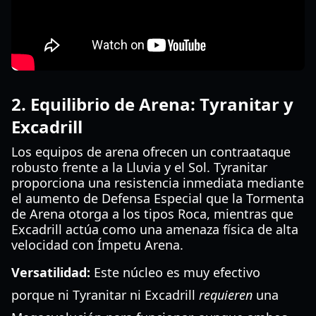
2. Equilibrio de Arena: Tyranitar y
Excadrill
Los equipos de arena ofrecen un contraataque
robusto frente a la Lluvia y el Sol. Tyranitar
proporciona una resistencia inmediata mediante
el aumento de Defensa Especial que la Tormenta
de Arena otorga a los tipos Roca, mientras que
Excadrill actúa como una amenaza física de alta
velocidad con Ímpetu Arena.
Versatilidad:
Este núcleo es muy efectivo
porque ni Tyranitar ni Excadrill
requieren
una