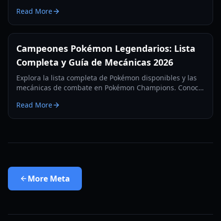
regionales y la rara Floette Flor Eterna.
Read More
Campeones Pokémon Legendarios: Lista
Completa y Guía de Mecánicas 2026
Explora la lista completa de Pokémon disponibles y las
mecánicas de combate en Pokémon Champions. Conoce
los legendarios ausentes y el nuevo meta del Omni-Aro.
Read More
More
Meta