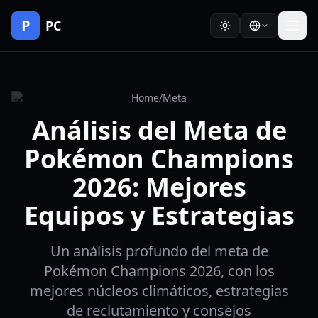
P
PC
Home
/
Meta
Análisis del Meta de
Pokémon Champions
2026: Mejores
Equipos y Estrategias
Un análisis profundo del meta de
Pokémon Champions 2026, con los
mejores núcleos climáticos, estrategias
de reclutamiento y consejos