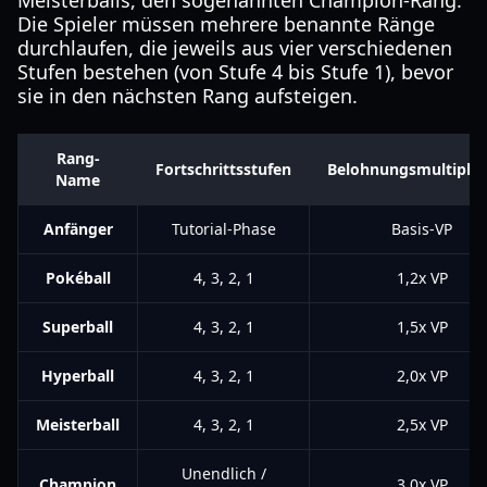
Meisterballs, den sogenannten Champion-Rang.
Die Spieler müssen mehrere benannte Ränge
durchlaufen, die jeweils aus vier verschiedenen
Stufen bestehen (von Stufe 4 bis Stufe 1), bevor
sie in den nächsten Rang aufsteigen.
Rang-
Fortschrittsstufen
Belohnungsmultiplik
Name
Anfänger
Tutorial-Phase
Basis-VP
Pokéball
4, 3, 2, 1
1,2x VP
Superball
4, 3, 2, 1
1,5x VP
Hyperball
4, 3, 2, 1
2,0x VP
Meisterball
4, 3, 2, 1
2,5x VP
Unendlich /
Champion
3,0x VP