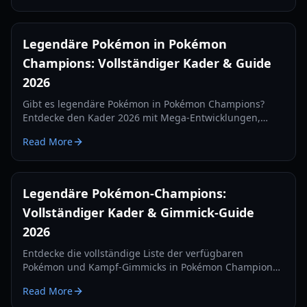
verändert.
Legendäre Pokémon in Pokémon
Champions: Vollständiger Kader & Guide
2026
Gibt es legendäre Pokémon in Pokémon Champions?
Entdecke den Kader 2026 mit Mega-Entwicklungen,
Regionalformen und dem seltenen Ewigen-Blüten-
Read More
Floette.
Legendäre Pokémon-Champions:
Vollständiger Kader & Gimmick-Guide
2026
Entdecke die vollständige Liste der verfügbaren
Pokémon und Kampf-Gimmicks in Pokémon Champions.
Erfahre mehr über die fehlenden Legenden und das
Read More
neue Omni-Ring-Meta.