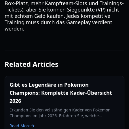
Box-Platz, mehr Kampfteam-Slots und Trainings-
Tickets), aber Sie können Siegpunkte (VP) nicht
mit echtem Geld kaufen. Jedes kompetitive
Training muss durch das Gameplay verdient
werden.
Related Articles
Gibt es Legendäre in Pokemon
Champions: Komplette Kader-Übersicht
2026
Erkunden Sie den vollständigen Kader von Pokemon
Champions im Jahr 2026. Erfahren Sie, welche
Legendären dabei sind, die Rolle der Mega-
Read More
Entwicklungen und wie der Omni-Ring das Meta