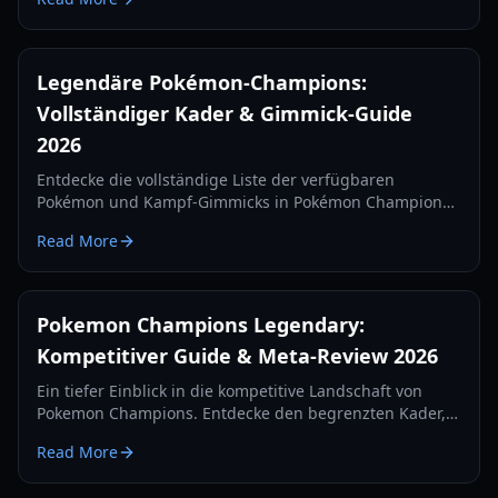
Entwicklungen und wie der Omni-Ring das Meta
verändert.
Legendäre Pokémon-Champions:
Vollständiger Kader & Gimmick-Guide
2026
Entdecke die vollständige Liste der verfügbaren
Pokémon und Kampf-Gimmicks in Pokémon Champions.
Erfahre mehr über die fehlenden Legenden und das
Read More
neue Omni-Ring-Meta.
Pokemon Champions Legendary:
Kompetitiver Guide & Meta-Review 2026
Ein tiefer Einblick in die kompetitive Landschaft von
Pokemon Champions. Entdecke den begrenzten Kader,
Änderungen an Mega-Entwicklungen und legendäre
Read More
Meta-Verschiebungen im Jahr 2026.