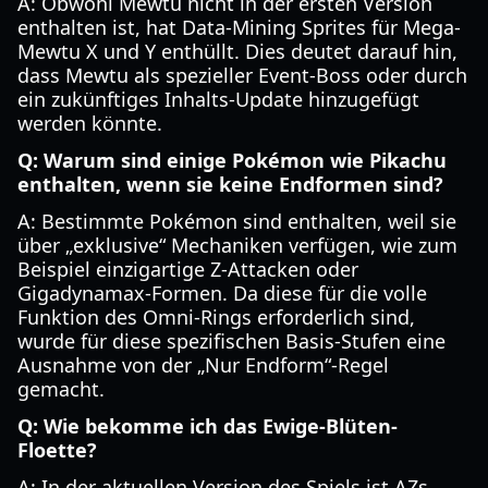
A: Obwohl Mewtu nicht in der ersten Version
enthalten ist, hat Data-Mining Sprites für Mega-
Mewtu X und Y enthüllt. Dies deutet darauf hin,
dass Mewtu als spezieller Event-Boss oder durch
ein zukünftiges Inhalts-Update hinzugefügt
werden könnte.
Q: Warum sind einige Pokémon wie Pikachu
enthalten, wenn sie keine Endformen sind?
A: Bestimmte Pokémon sind enthalten, weil sie
über „exklusive“ Mechaniken verfügen, wie zum
Beispiel einzigartige Z-Attacken oder
Gigadynamax-Formen. Da diese für die volle
Funktion des Omni-Rings erforderlich sind,
wurde für diese spezifischen Basis-Stufen eine
Ausnahme von der „Nur Endform“-Regel
gemacht.
Q: Wie bekomme ich das Ewige-Blüten-
Floette?
A: In der aktuellen Version des Spiels ist AZs