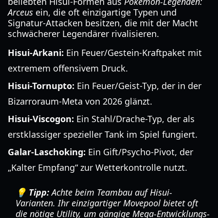
beliebten Hisui-Formen aus
Pokémon-Legenden:
Arceus
ein, die oft einzigartige Typen und
Signatur-Attacken besitzen, die mit der Macht
schwächerer Legendärer rivalisieren.
Hisui-Arkani:
Ein Feuer/Gestein-Kraftpaket mit
extremem offensivem Druck.
Hisui-Tornupto:
Ein Feuer/Geist-Typ, der in der
Bizarroraum-Meta von 2026 glänzt.
Hisui-Viscogon:
Ein Stahl/Drache-Typ, der als
erstklassiger spezieller Tank im Spiel fungiert.
Galar-Laschoking:
Ein Gift/Psycho-Pivot, der
„Kalter Empfang“ zur Wetterkontrolle nutzt.
💡 Tipp:
Achte beim Teambau auf Hisui-
Varianten. Ihr einzigartiger Movepool bietet oft
die nötige Utility, um gängige Mega-Entwicklungs-