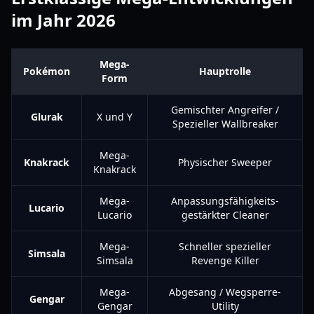
im Jahr 2026
Mega-
Pokémon
Hauptrolle
Form
Gemischter Angreifer /
Glurak
X und Y
Spezieller Wallbreaker
Mega-
Knakrack
Physischer Sweeper
Knakrack
Mega-
Anpassungsfähigkeits-
Lucario
Lucario
gestärkter Cleaner
Mega-
Schneller spezieller
Simsala
Simsala
Revenge Killer
Mega-
Abgesang / Wegsperre-
Gengar
Gengar
Utility