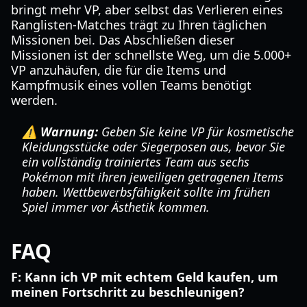
bringt mehr VP, aber selbst das Verlieren eines
Ranglisten-Matches trägt zu Ihren täglichen
Missionen bei. Das Abschließen dieser
Missionen ist der schnellste Weg, um die 5.000+
VP anzuhäufen, die für die Items und
Kampfmusik eines vollen Teams benötigt
werden.
⚠️ Warnung:
Geben Sie keine VP für kosmetische
Kleidungsstücke oder Siegerposen aus, bevor Sie
ein vollständig trainiertes Team aus sechs
Pokémon mit ihren jeweiligen getragenen Items
haben. Wettbewerbsfähigkeit sollte im frühen
Spiel immer vor Ästhetik kommen.
FAQ
F: Kann ich VP mit echtem Geld kaufen, um
meinen Fortschritt zu beschleunigen?