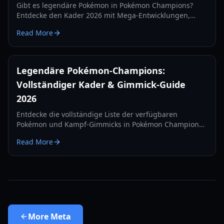
Gibt es legendäre Pokémon in Pokémon Champions?
Entdecke den Kader 2026 mit Mega-Entwicklungen,
Regionalformen und dem seltenen Ewigen-Blüten-
Read More
Floette.
Legendäre Pokémon-Champions:
Vollständiger Kader & Gimmick-Guide
2026
Entdecke die vollständige Liste der verfügbaren
Pokémon und Kampf-Gimmicks in Pokémon Champions.
Erfahre mehr über die fehlenden Legenden und das
Read More
neue Omni-Ring-Meta.
More
Meta