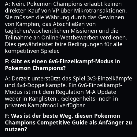
A: Nein. Pokemon Champions erlaubt keinen
direkten Kauf von VP über Mikrotransaktionen.
Sie müssen die Währung durch das Gewinnen
von Kämpfen, das Abschließen von
täglichen/wöchentlichen Missionen und die
Teilnahme an Online-Wettbewerben verdienen.
Dies gewährleistet faire Bedingungen für alle
kompetitiven Spieler.
F: Gibt es einen 6v6-Einzelkampf-Modus in
Pokemon Champions?
A: Derzeit unterstützt das Spiel 3v3-Einzelkämpfe
und 4v4-Doppelkämpfe. Ein 6v6-Einzelkampf-
Modus ist mit dem Regulation M-A Update
weder in Ranglisten-, Gelegenheits- noch in
privaten Kampfmodi verfügbar.
F: Was ist der beste Weg, diesen Pokemon
Champions Competitive Guide als Anfänger zu
nutzen?