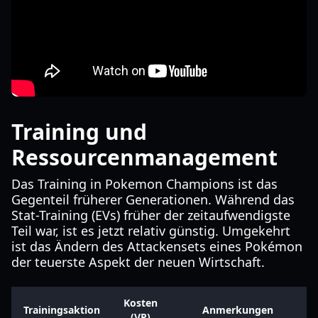
Training und
Ressourcenmanagement
Das Training in Pokemon Champions ist das
Gegenteil früherer Generationen. Während das
Stat-Training (EVs) früher der zeitaufwendigste
Teil war, ist es jetzt relativ günstig. Umgekehrt
ist das Ändern des Attackensets eines Pokémon
der teuerste Aspekt der neuen Wirtschaft.
Kosten
Trainingsaktion
Anmerkungen
(VP)