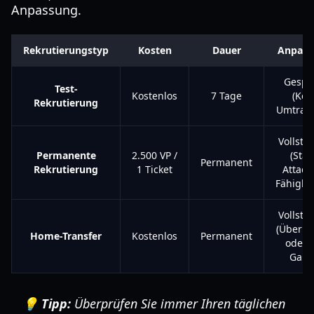
Anpassung.
Rekrutierungstyp
Kosten
Dauer
Anpass
Gespe
Test-
Kostenlos
7 Tage
(Kei
Rekrutierung
Umtrain
Vollstä
Permanente
2.500 VP /
(Stat
Permanent
Rekrutierung
1 Ticket
Attack
Fähigkei
Vollstä
(Über 
Home-Transfer
Kostenlos
Permanent
oder I
Game
💡 Tipp:
Überprüfen Sie immer Ihren täglichen