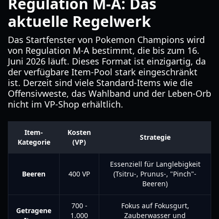
Regulation M-A: Das
aktuelle Regelwerk
Das Startfenster von Pokemon Champions wird
von Regulation M-A bestimmt, die bis zum 16.
Juni 2026 läuft. Dieses Format ist einzigartig, da
der verfügbare Item-Pool stark eingeschränkt
ist. Derzeit sind viele Standard-Items wie die
Offensivweste, das Wahlband und der Leben-Orb
nicht im VP-Shop erhältlich.
Item-
Kosten
Strategie
Kategorie
(VP)
Essenziell für Langlebigkeit
Beeren
400 VP
(Tsitru-, Prunus-, "Pinch"-
Beeren)
700 -
Fokus auf Fokusgurt,
Getragene
1.000
Zauberwasser und