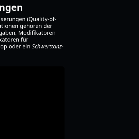
ungen
serungen (Quality-of-
mationen gehören der
gaben, Modifikatoren
katoren für
rop oder ein
Schwerttanz
-