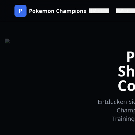
P
Pokemon Champions
Guides
Roster
P
Sh
Co
Entdecken Si
Champ
Trainin