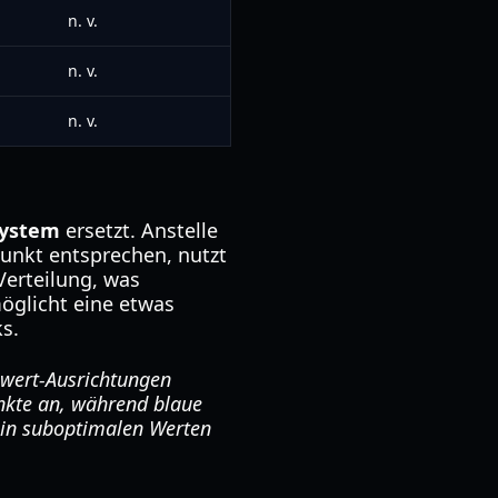
n. v.
n. v.
n. v.
System
ersetzt. Anstelle
punkt entsprechen, nutzt
Verteilung, was
öglicht eine etwas
s.
swert-Ausrichtungen
nkte an, während blaue
 in suboptimalen Werten