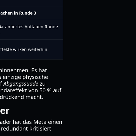
wachen in Runde 3
Garantiertes Auftauen Runde
3
effekte wirken weiterhin
 hinnehmen. Es hat
s einzige physische
uf
Abgangssuade
zu
ndäreffekt von 50 % auf
rdrückend macht.
er
Kader hat das Meta einen
redundant kritisiert