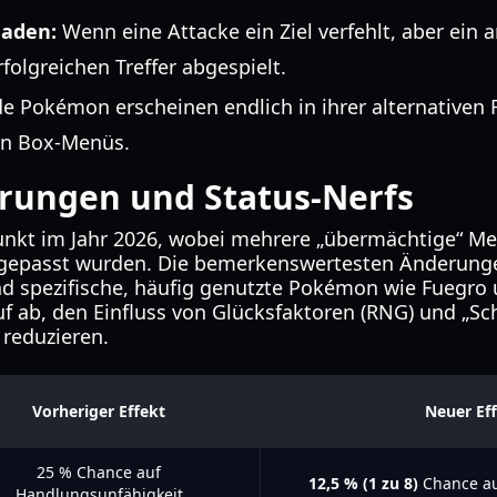
haden:
Wenn eine Attacke ein Ziel verfehlt, aber ein an
folgreichen Treffer abgespielt.
de Pokémon erscheinen endlich in ihrer alternativen 
en Box-Menüs.
rungen und Status-Nerfs
punkt im Jahr 2026, wobei mehrere „übermächtige“ M
angepasst wurden. Die bemerkenswertesten Änderunge
d spezifische, häufig genutzte Pokémon wie Fuegro
 ab, den Einfluss von Glücksfaktoren (RNG) und „Sch
reduzieren.
Vorheriger Effekt
Neuer Ef
25 % Chance auf
12,5 % (1 zu 8)
Chance au
Handlungsunfähigkeit