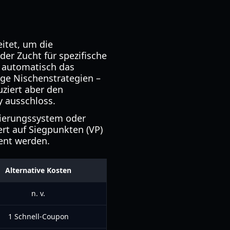
itet, um die
er Zucht für spezifische
n automatisch das
nige Nischenstrategien –
uziert aber den
y ausschloss.
tierungssystem oder
rt auf Siegpunkten (VP)
ent werden.
Alternative Kosten
n. v.
1 Schnell-Coupon