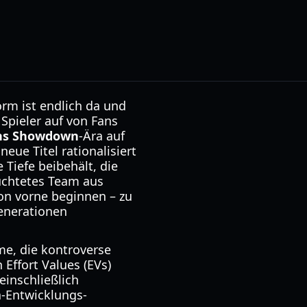
orm ist endlich da und
Spieler auf von Fans
ns Showdown
-Ära auf
eue Titel rationalisiert
 Tiefe beibehält, die
züchtetes Team aus
n vorne beginnen – zu
enerationen
me, die kontroverse
 Effort Values (EVs)
einschließlich
a-Entwicklungs-