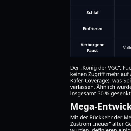
Schlaf
Einfrieren
Verborgene
Vol
Faust
Der „König der VGC“, F
keinen Zugriff mehr auf
Käfer-Coverage), was Spi
verlassen. Ähnlich wurd
insgesamt 30 % gesenkt
Mega-Entwick
Mit der Rückkehr der M
Zustrom „neuer“ alter Ge
wurden, definieren eini