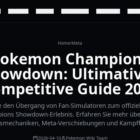
Teams
Meta
Mechanics
Rewards
Rel
Home
/
Meta
okemon Champio
owdown: Ultimati
mpetitive Guide 2
e den Übergang von Fan-Simulatoren zum offizi
ions Showdown-Erlebnis. Erfahren Sie mehr übe
gsmechaniken, Meta-Verschiebungen und Kampff
2026-04-10
Pokemon Wiki Team