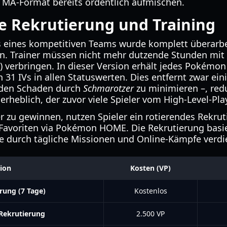
g MA-Format bereits ordentlich aufmischen.
te Rekrutierung und Training
 eines kompetitiven Teams wurde komplett überarbe
rn. Trainer müssen nicht mehr dutzende Stunden mit d
s) verbringen. In dieser Version erhält jedes Pokémo
 31 IVs in allen Statuswerten. Dies entfernt zwar ei
m den Schaden durch
Schmarotzer
zu minimieren –, red
erheblich, der zuvor viele Spieler vom High-Level-Pla
 zu gewinnen, nutzen Spieler ein rotierendes Rekru
avoriten via Pokémon HOME. Die Rekrutierung basie
e durch tägliche Missionen und Online-Kämpfe verdi
ion
Kosten (VP)
rung (7 Tage)
Kostenlos
Rekrutierung
2.500 VP