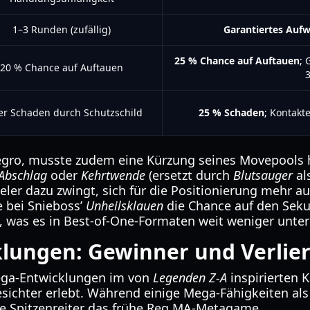
1–3 Runden (zufällig)
Garantiertes Auf
25 % Chance auf Auftauen
; 
20 % Chance auf Auftauen
ler Schaden durch Schutzschild
25 % Schaden
; Kontakt
uegro, musste zudem eine Kürzung seines Movepools
Abschlag
oder
Kehrtwende
(ersetzt durch
Blutsauger
al
eler dazu zwingt, sich für die Positionierung mehr a
e bei Snieboss’
Unheilsklauen
die Chance auf den Seku
, was es in Best-of-One-Formaten weit weniger unte
lungen: Gewinner und Verlier
ega-Entwicklungen im von
Legenden Z-A
inspirierten 
sichter erlebt. Während einige Mega-Fähigkeiten als 
ge Spitzenreiter das frühe Reg MA-Metagame.