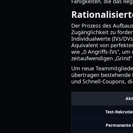
Fähigkeiten, die das Re
Rationalisier
Der Prozess des Aufbaus
Zugänglichkeit zu förde
Individualwerte (IVs/DV
Äquivalent von perfekten
wie „0 Angriffs-IVs“, u
zeitaufwendigen „Grind“ 
Um neue Teammitglieder
übertragen bestehende F
und Schnell-Coupons, di
Akt
Test-Rekrutie
Permanente 