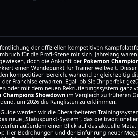
fentlichung der offiziellen kompetitiven Kampfplattf
bruch für die Profi-Szene mit sich. Jahrelang waren 
ngewiesen, doch die Ankunft der
Pokemon Champio
iert einen Wendepunkt für Trainer weltweit. Dieser n
den kompetitiven Bereich, während er gleichzeitig die
 der Franchise erwarten. Egal, ob Sie Ihr perfekt ge
 oder mit dem neuen Rekrutierungssystem ganz vo
 Champions Showdown
im Vergleich zu früheren G
eidend, um 2026 die Ranglisten zu erklimmen.
uide werden wir die überarbeiteten Trainingssyste
as neue „Statuspunkt-System“, das die traditionellen
r werfen außerdem einen Blick auf das aktuelle Meta, 
 Top-Tier-Bedrohungen und der Einführung neuer Meg