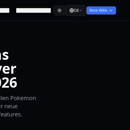
DE
ease
Pokemon HOME
More Wikis
ns
ver
026
ellen Pokemon
r neue
eatures.