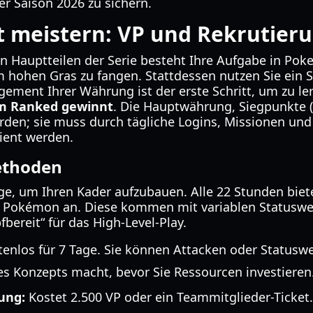
er Saison 2026 zu sichern.
t meistern: VP und Rekrutier
n Hauptteilen der Serie besteht Ihre Aufgabe in P
im hohen Gras zu fangen. Stattdessen nutzen Sie ei
ement Ihrer Währung ist der erste Schritt, um zu le
m Ranked gewinnt
. Die Hauptwährung, Siegpunkte (
den; sie muss durch tägliche Logins, Missionen und
ient werden.
ethoden
ge, um Ihren Kader aufzubauen. Alle 22 Stunden biete
 Pokémon an. Diese kommen mit variablen Statuswer
fbereit“ für das High-Level-Play.
enlos für 7 Tage. Sie können Attacken oder Statuswe
nes Konzepts macht, bevor Sie Ressourcen investieren
ung:
Kostet 2.500 VP oder ein Teammitglieder-Ticket.