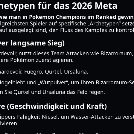
hetypen für das 2026 Meta
wie man in Pokemon Champions im Ranked gewin
olgreichsten Spieler auf spezifische „Archetypen“ setz
uf ausgelegt sind, den Fluss des Kampfes zu kontrol
Der langsame Sieg)
voir, nutzt dieses Team Attacken wie Bizarroraum, 
tere Pokémon zuerst agieren.
rdevoir, Fuegro, Qurtel, Ursaluna.
ogelhieb“ und „Wutpulver“, um Ihren Bizarroraum-Se
en Sie Qurtel und Ursaluna das Feld fegen.
ve (Geschwindigkeit und Kraft)
ppers Fähigkeit Niesel, um Wasser-Attacken zu vers
vieren.