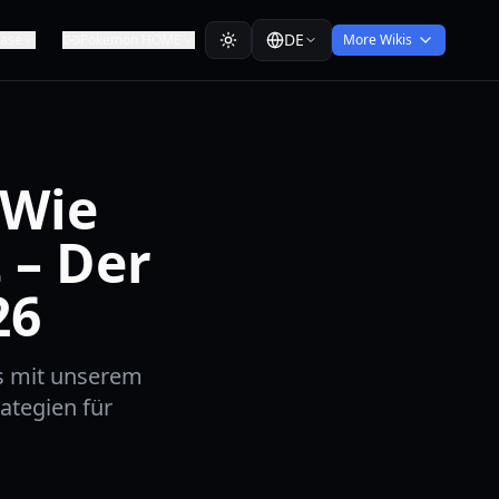
DE
ease
Pokemon HOME
More Wikis
 Wie
 – Der
26
s mit unserem
ategien für