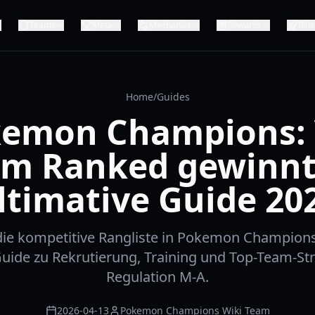
Teams
Meta
Mechanics
Rewards
Rel
Home
/
Guides
emon Champions:
m Ranked gewinnt
ltimative Guide 20
 die kompetitive Rangliste in Pokemon Champion
uide zu Rekrutierung, Training und Top-Team-Str
Regulation M-A.
2026-04-13
Pokemon Champions Wiki Team