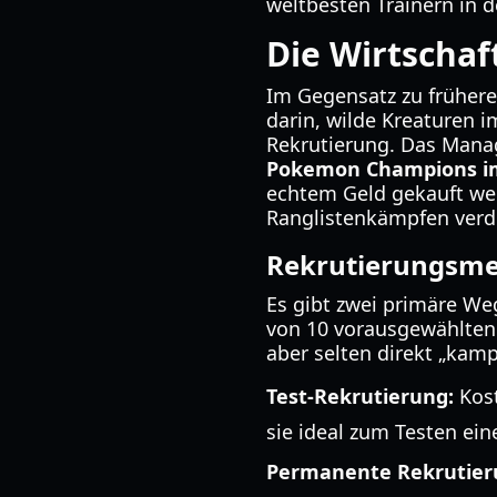
weltbesten Trainern in d
Die Wirtschaf
Im Gegensatz zu frühere
darin, wilde Kreaturen 
Rekrutierung. Das Manag
Pokemon Champions i
echtem Geld gekauft wer
Ranglistenkämpfen verd
Rekrutierungsm
Es gibt zwei primäre We
von 10 vorausgewählten
aber selten direkt „kamp
Test-Rekrutierung:
Kost
sie ideal zum Testen ei
Permanente Rekrutier