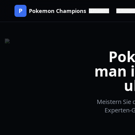
P
Pokemon Champions
Guides
Roster
Pok
man i
u
Meistern Sie
Experten-G