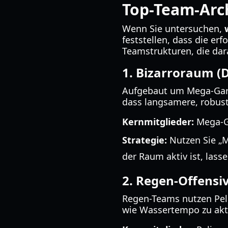
Top-Team-Arc
Wenn Sie untersuchen,
feststellen, dass die erf
Teamstrukturen, die dara
1. Bizarroraum (
Aufgebaut um Mega-Garde
dass langsamere, robus
Kernmitglieder:
Mega-Ga
Strategie:
Nutzen Sie „M
der Raum aktiv ist, lass
2. Regen-Offensi
Regen-Teams nutzen Peli
wie Wassertempo zu akti