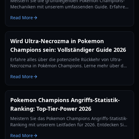
Meistern Sie die grundlegenden Pokémon Champions-
Mechaniken mit unserem umfassenden Guide. Erfahren
Sie alles über Rekrutierung, Trainingskosten,
Read More
Ranglisten-Stufen und die Pokémon Home-Integration.
Wird Ultra-Necrozma in Pokemon
Champions sein: Vollständiger Guide 2026
Erfahre alles über die potenzielle Rückkehr von Ultra-
Necrozma in Pokémon Champions. Lerne mehr über den
Omni-Ring, Z-Attacken-Mechaniken und die kompetitive
Read More
Nutzbarkeit im Jahr 2026.
Pokemon Champions Angriffs-Statistik-
Ranking: Top-Tier-Power 2026
Meistern Sie das Pokemon Champions Angriffs-Statistik-
Ranking mit unserem Leitfaden für 2026. Entdecken Sie
die stärksten physischen Angreifer, Mega-Fähigkeiten
Read More
und kompetitive Stat-Builds.