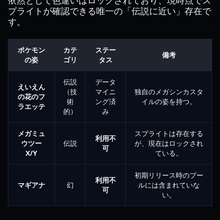
依然として色違いはロックされており、現時点でス
プライトが確認できる唯一の「伝説に近い」存在で
す。
ポケモン
カテ
ステー
備考
の姿
ゴリ
タス
伝説
データ
えいえん
（技
マイニ
独自のメガシンカスタ
の花のフ
術
ング済
イルの姿を持つ。
ラエッテ
的）
み
メガミュ
スプライトは存在する
利用不
ウツー
伝説
が、現在はロックされ
可
X/Y
ている。
初期リリース時のプー
利用不
マギアナ
幻
ルには含まれていな
可
い。