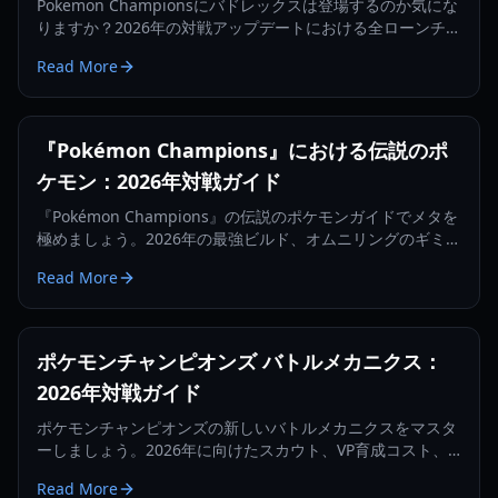
Pokemon Championsにバドレックスは登場するのか気にな
りますか？2026年の対戦アップデートにおける全ローンチロ
スター、未登場の伝説のポケモン、そして主要なメカニズム
Read More
の変更点について詳しく解説します。
『Pokémon Champions』における伝説のポ
ケモン：2026年対戦ガイド
『Pokémon Champions』の伝説のポケモンガイドでメタを
極めましょう。2026年の最強ビルド、オムニリングのギミッ
ク、トップティアの戦略を紹介します。
Read More
ポケモンチャンピオンズ バトルメカニクス：
2026年対戦ガイド
ポケモンチャンピオンズの新しいバトルメカニクスをマスタ
ーしましょう。2026年に向けたスカウト、VP育成コスト、
ランク帯、対戦戦略について解説します。
Read More