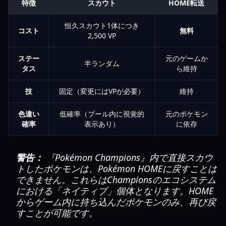
特徴
スカウト
HOME転送
恒久スカウト1体につき
コスト
無料
2,500 VP
ステー
元のゲームか
半ランダム
タス
ら維持
技
固定（変更にはVPが必要）
維持
色違い
低確率（プール内に視覚的
元のポケモン
確率
表示あり）
に依存
警告：
『Pokémon Champions』内で直接スカウ
トしたポケモンは、Pokémon HOMEに戻すことは
できません。これらはChampionsのエコシステム
における「ネイティブ」個体となります。HOME
からゲーム内に持ち込んだポケモンのみ、再び戻
すことが可能です。