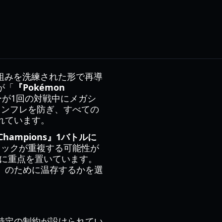
クな仕組みを洗練された形で再導
が「
『Pokémon
が1回の対戦中にメガシ
インフレを防ぎ、すべての
れています。
 Champions』1バトルに
ミックが重複する可能性が
択に重点を置いています。
）のために温存するかを選
特定の制約が設けられてい