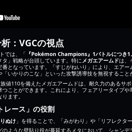
析：VGCの視点
ットでは、「
『Pokémon Champions』1バトルに
メタ」戦略が台頭しています。特に
メガエアームド
は、
定番となっています。「すじがねいり」により、エアー
や「いかりのこな」といった攻撃誘導技を無視すること
種族値110を備えたメガエアームドは、耐久力のあるサ
撃つことができます。これにより、フェアリータイプや
なります。
トレース」の役割
りぬけ
」を得ることで、「みがわり」や「リフレクタ
ゲのような壁貼り役が蔓延するメタにおいて、シャンデラ