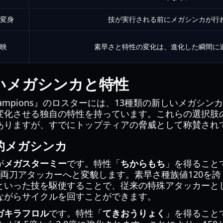
変身
技が実行される前にメガシンカが行
映
素早さと特性の変化は、進化した瞬間に
しいメガシンカと特性
n Champions』のロスターには、13種類の新しいメガ
変化させる独自の特性を持っています。これらの選択肢
ありますが、すでにトップティアの脅威として称賛され
的メガシンカ
が
メガスターミー
です。特性「
ちからもち
」を得ること
い両刀アタッカーへと変貌します。素早さ種族値120を
といった技を駆使することで、従来の特殊アタッカーと
ながらサイクルを回すことができます。
ガキラフロル
です。特性「
てきおうりょく
」を得ること