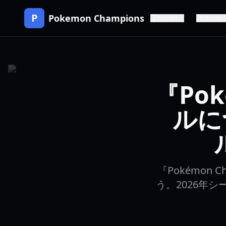
P
Pokemon Champions
Guides
Roster
『Pok
ルに
『Pokémon
う。2026年