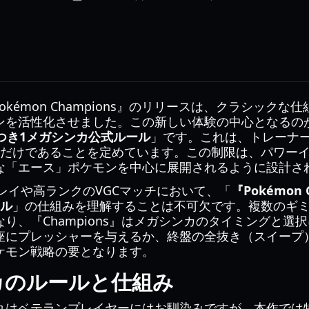
hでの『Pokémon Champions』のリリースは、クラシッ
ンを活性化させました。この新しい体験の中心となるの
ルにつき1メガシンカ公式ルール
」です。これは、トレーナー
度だけであることを定めています。この制限は、パワー
な「エース」ポケモンを中心に展開されるように設計さ
プレイや高ランクのVGCマッチにおいて、「
『Pokémon
ール
」の仕組みを理解することは不可欠です。複数のギ
り、『Champions』はメガシンカのタイミングと選
座にプレッシャーを与えるか、終盤の全抜き（スイープ
ケモン戦略の要となります。
カのルールと仕組み
れはベテランプレイヤーにはお馴染みですが、本作では