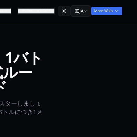
JA
ease
Pokemon HOME
More Wikis
s』1バト
式ルー
ド
をマスターしましょ
バトルにつき1メ