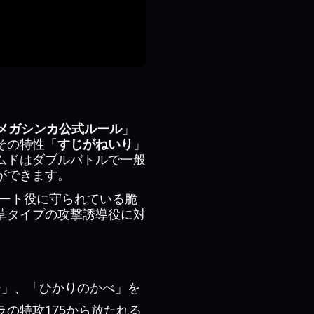
つき1メガシンカ公式ルール
」
その特性「
すじがねいり
」
ムドはダブルバトルで一般
ができます。
ポート役に守られている脆
草タイプの攻撃誘導役に対
ー」、「ひかりのかべ」を
の特攻175から放たれる