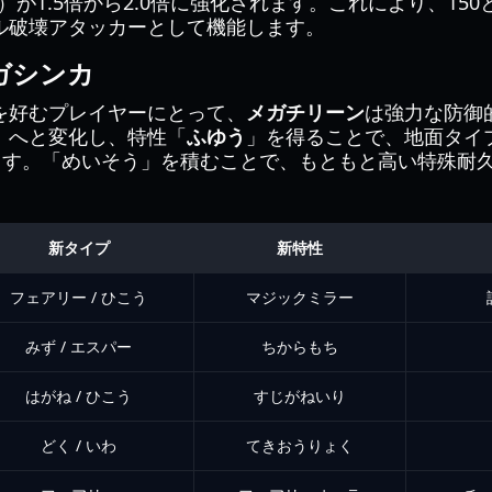
）が1.5倍から2.0倍に強化されます。これにより、15
ル破壊アタッカーとして機能します。
ガシンカ
を好むプレイヤーにとって、
メガチリーン
は強力な防御
」へと変化し、特性「
ふゆう
」を得ることで、地面タイ
えます。「めいそう」を積むことで、もともと高い特殊耐
新タイプ
新特性
フェアリー / ひこう
マジックミラー
みず / エスパー
ちからもち
はがね / ひこう
すじがねいり
どく / いわ
てきおうりょく