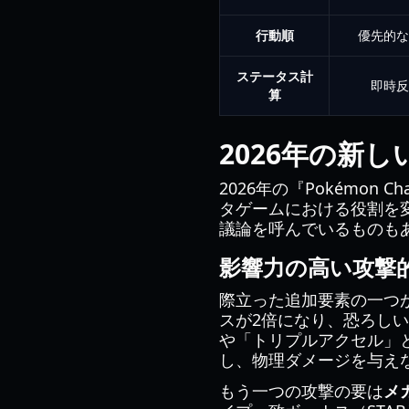
行動順
優先的な
ステータス計
即時反
算
2026年の新
2026年の『Pokémo
タゲームにおける役割を
議論を呼んでいるものも
影響力の高い攻撃
際立った追加要素の一つ
スが2倍になり、恐ろし
や「トリプルアクセル」
し、物理ダメージを与え
もう一つの攻撃の要は
メ