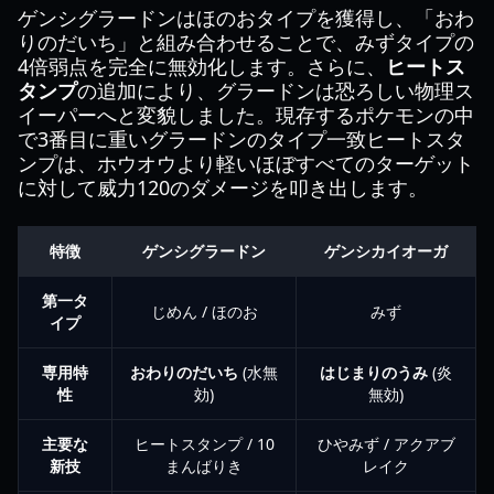
ゲンシグラードンはほのおタイプを獲得し、「おわ
りのだいち」と組み合わせることで、みずタイプの
4倍弱点を完全に無効化します。さらに、
ヒートス
タンプ
の追加により、グラードンは恐ろしい物理ス
イーパーへと変貌しました。現存するポケモンの中
で3番目に重いグラードンのタイプ一致ヒートスタ
ンプは、ホウオウより軽いほぼすべてのターゲット
に対して威力120のダメージを叩き出します。
特徴
ゲンシグラードン
ゲンシカイオーガ
第一タ
じめん / ほのお
みず
イプ
専用特
おわりのだいち
(水無
はじまりのうみ
(炎
性
効)
無効)
主要な
ヒートスタンプ / 10
ひやみず / アクアブ
新技
まんばりき
レイク