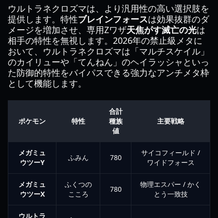
ウルトラネクロズマは、より汎用性の高い選択肢を
提供します。特性
ブレインフォース
は効果抜群のダ
メージを増加させ、専用Zワザ
天焦がす滅亡の光
は
相手の特性を無視します。2026年の禁止級メタに
おいて、ウルトラネクロズマは「マルチスケイル」
のカイリューや「てんねん」のヘイラッシャといっ
た防御的特性をバイパスできる強力なアンチメタ枠
として機能します。
合計
ポケモン
特性
種族
主要戦略
値
メガミュ
サイコフィールド /
ふみん
780
ウツーY
ワイドフォース
メガミュ
ふくつの
物理エスパー / かく
780
ウツーX
こころ
とう一致技
ウルトラ