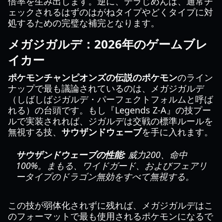
倍率を生み出します。逆に、テラじめんは、通常チ
ェックされるはずのはがねタイプやどくタイプに対
処するための完璧な補完となります。
メガジガルデ：2026年のゲームブレ
イカー
ポケモンチャンピオンズの伝説のポケモン
のライン
ナップで最も議論されているのは、メガジガルデ
（しばしばジガルデ・パーフェクトフォルムと呼ば
れる）の台頭です。もし『Legends Z-A』の技プー
ルで実装されれば、ジガルデは交戦の標準ルールを
無視する技、
サウザンドウェーブ
を手に入れます。
サウザンドウェーブの性能:
威力200、命中
100%。まもる、ワイドガード、およびフェアリ
ータイプのドラゴン無効をすべて無視する。
この技が弱体化されずに残れば、メガジガルデはこ
のフォーマットで最も使用されるポケモンになるで