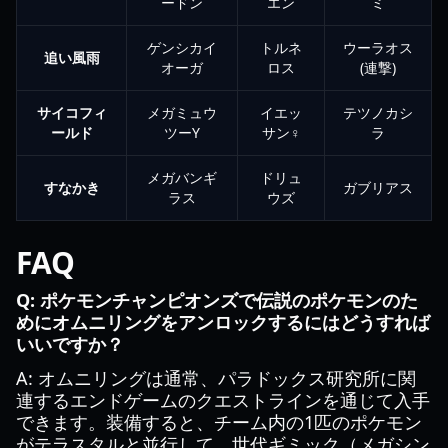
ードン
エン
ミ
ゲンシカイ
トルネ
ウーラオス
追い風雨
オーガ
ロス
(連撃)
サイコフィ
メガミュウ
イエッ
テツノカシ
ールド
ツーY
サン♀
ラ
メガバンギ
ドリュ
すなかき
ガブリアス
ラス
ウズ
FAQ
Q: ポケモンチャンピオンズで伝説のポケモンのた
めにオムニリングをアンロックするにはどうすれば
いいですか？
A: オムニリングは通常、パラドックス研究所に関
連するエンドゲームのクエストラインを通じて入手
できます。装備すると、チーム内の1匹のポケモン
がテラスタルと並行して、世代ギミック（メガシン