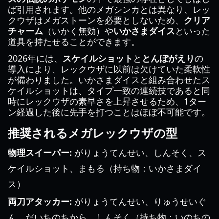
ば引用されます。他のメガシンカとは異なり、レッ
クウザはメガストーンを必要としないため、
クリア
チャーム
（いかく無効）や
いかさまダイス
といった
道具を持たせることができます。
2026年には、
スケイルショット
と
とんぼがえり
の
導入により、レックウザに以前は欠けていた柔軟性
が備わりました。いかさまダイスと組み合わせたス
ケイルショットは、タイプ一致の連続技であると同
時にレックウザの素早さを上昇させるため、1ター
ン経過した後に先手を打つことはほぼ不可能です。
推奨されるメガレックウザの型
物理スイーパー:
がりょうてんせい、しんそく、ス
ケイルショット、まもる（持ち物：いかさまダイ
ス）
両刀アタッカー:
がりょうてんせい、りゅうせいぐ
ん、だいちのちから、しんそく（持ち物：いのちの