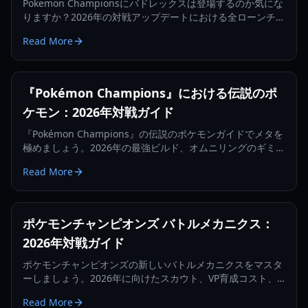
Pokemon Championsにバドレックスは登場するのか気にな
りますか？2026年の対戦アップデートにおける全ローンチロ
スター、未登場の伝説のポケモン、そして主要なメカニズム
Read More
の変更点について詳しく解説します。
『Pokémon Champions』における伝説のポ
ケモン：2026年対戦ガイド
『Pokémon Champions』の伝説のポケモンガイドでメタを
極めましょう。2026年の最強ビルド、オムニリングのギミッ
ク、トップティアの戦略を紹介します。
Read More
ポケモンチャンピオンズ バトルメカニクス：
2026年対戦ガイド
ポケモンチャンピオンズの新しいバトルメカニクスをマスタ
ーしましょう。2026年に向けたスカウト、VP育成コスト、
ランク帯、対戦戦略について解説します。
Read More