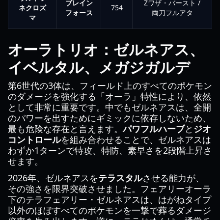
ブレイン
Zワザ・バースト /
ネクロズ
754
フォース
両刀フルアタ
マ
オーラトリオ：ゼルネアス、
イベルタル、メガジガルデ
第6世代の3体は、フィールド上のすべてのポケモン
のダメージを強化する「オーラ」特性により、依然
として非常に重要です。中でもゼルネアスは、全開
のパワーを出すためにギミックに依存しないため、
最も危険な存在と言えます。
パワフルハーブ
と
ジオ
コントロール
を組み合わせることで、ゼルネアスは
わずか1ターンで特攻、特防、素早さを2段階上昇さ
せます。
2026年、ゼルネアスを
テラスタル
させる能力が、
その強さを限界突破させました。フェアリーオーラ
下のテラフェアリー・ゼルネアスは、はがねタイプ
以外のほぼすべてのポケモンを一撃で葬るダメージ