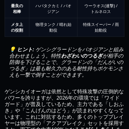
最良の
ハバタクカミ / パオ
ウーラオス(連撃) /
相棒
ジアン
トルネロス
メタ上
物理タンク / 晴れ始
特殊スイーパー / 雨
の役割
動役
始動役
💡 ヒント:
ゲンシグラードンをパオジアンと組み
合わせましょう。特性
わざわいのつるぎ
が相手の
防御を下げることで、グラードンの「だんがいの
つるぎ」は最も耐久力のある耐性持ちポケモンさ
えも一撃で倒すことができます。
ゲンシカイオーガは依然として特殊攻撃の圧倒的な
パワーを誇りますが、2026年の環境では「ワイド
ガード」が普及しているため、主力である「しおふ
き」や「こんげんのはどう」が読まれやすくなって
います。これに対抗するため、多くのトッププレイ
ヤーは物理型の「アクアブレイク」セットを採用す