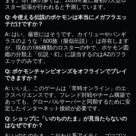
ます。専門家の多くは、2026年夏に最初の大型ロ
スター拡張が行われると予測しています。
Q: 今使える伝説のポケモンは本当にメガフラエッ
テだけですか？
A: はい、厳密にはそうです。カイリューやバンギ
ラスのような「600族（擬似伝説）」は存在します
が、現在の186種類のロスターの中で、ポケモン図
鑑の分類上「伝説・幻」に該当するのはAZのフラ
エッテのみです。
Q: ポケモンチャンピオンズをオフラインでプレイ
できますか？
A: いいえ。このゲームは「常時オンライン」のエ
クスペリエンスです。フレンド対戦やチーム構築で
あっても、グローバルサーバーと同期するために安
定したインターネット接続が必要です。
Q: ショップに「いのちのたま」が見当たらないの
はなぜですか？
A: いのちのたま、こだわり系アイテム、ゴツゴツ