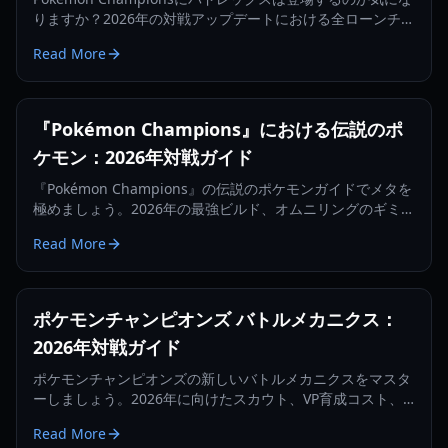
りますか？2026年の対戦アップデートにおける全ローンチロ
スター、未登場の伝説のポケモン、そして主要なメカニズム
Read More
の変更点について詳しく解説します。
『Pokémon Champions』における伝説のポ
ケモン：2026年対戦ガイド
『Pokémon Champions』の伝説のポケモンガイドでメタを
極めましょう。2026年の最強ビルド、オムニリングのギミッ
ク、トップティアの戦略を紹介します。
Read More
ポケモンチャンピオンズ バトルメカニクス：
2026年対戦ガイド
ポケモンチャンピオンズの新しいバトルメカニクスをマスタ
ーしましょう。2026年に向けたスカウト、VP育成コスト、
ランク帯、対戦戦略について解説します。
Read More