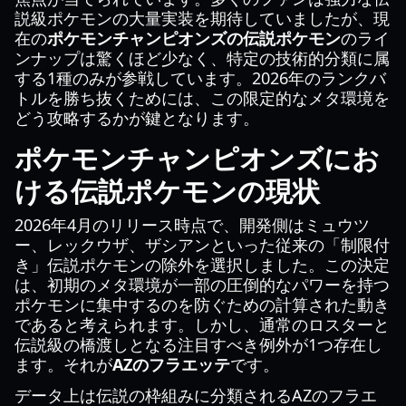
説級ポケモンの大量実装を期待していましたが、現
在の
ポケモンチャンピオンズの伝説ポケモン
のライ
ンナップは驚くほど少なく、特定の技術的分類に属
する1種のみが参戦しています。2026年のランクバ
トルを勝ち抜くためには、この限定的なメタ環境を
どう攻略するかが鍵となります。
ポケモンチャンピオンズにお
ける伝説ポケモンの現状
2026年4月のリリース時点で、開発側はミュウツ
ー、レックウザ、ザシアンといった従来の「制限付
き」伝説ポケモンの除外を選択しました。この決定
は、初期のメタ環境が一部の圧倒的なパワーを持つ
ポケモンに集中するのを防ぐための計算された動き
であると考えられます。しかし、通常のロスターと
伝説級の橋渡しとなる注目すべき例外が1つ存在し
ます。それが
AZのフラエッテ
です。
データ上は伝説の枠組みに分類されるAZのフラエ