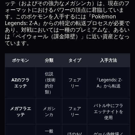
ッテ（およびその強力なメガシンカ）は、現在のフ
ォーマットにおけるパワーの頂点に君臨していま
す。このポケモンを入手するには『Pokémon
Legends: Z-A』からの特定の転送プロセスが必要で
あり、対戦においては一種のプレミアムな、あるい
は「ペイウォール（課金障壁）」に近い資産となっ
ています。
ポケモン
分類
タイプ
入手方法
伝説
AZのフラ
（技術
フェア
『Legends: Z-
エッテ
的分
リー
A』から転送
類）
バトル中にフラ
メガフラエ
メガシ
フェア
エッテナイトを
ッテ
ンカ
リー
使用
一般
ほのお/
ゲーム内牧場／