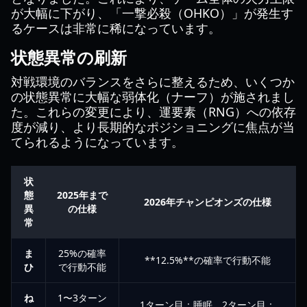
が大幅に下がり、「一撃必殺（OHKO）」が発生す
るケースは非常に稀になっています。
状態異常の刷新
対戦環境のバランスをさらに整えるため、いくつか
の状態異常に大幅な弱体化（ナーフ）が施されまし
た。これらの変更により、運要素（RNG）への依存
度が減り、より長期的なポジショニングに焦点が当
てられるようになっています。
状
態
2025年まで
2026年チャンピオンズの仕様
異
の仕様
常
ま
25%の確率
**12.5%**の確率で行動不能
ひ
で行動不能
ね
1〜3ターン
1ターン目：睡眠、2ターン目：