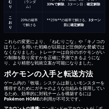
む
（ランダ
33%で解除
、3ターン目：
確定解除
り
ム）
こ
20%の確率
**25%**の確率で解ける。
3ターン
お
で解ける
目に確定解除
り
これらの変更により、「ねむりごな」や「キノコの
ほうし」を用いた戦略が以前ほど圧倒的な脅威では
なくなりました。トレーナーは自分のポケモンがい
つ制御を取り戻すかを正確に予測できるようにな
り、より精密な戦術立案が可能になりました。
ポケモンの入手と転送方法
ゲーム内の「牧場」システムは新しいモンスターを
獲得するためにガチャのような仕組みを採用してい
るため、効率的に対戦チームを構築するには
Pokémon HOME
の利用が不可欠です。
アカウントの連携:
ニンテンドーアカウントが「ポ