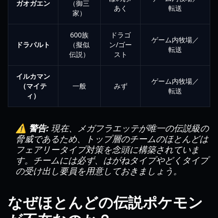
ガオガエン
（御三
あく
転送
家）
600族
ドラゴ
ゲーム内牧場／
ドラパルト
（擬似
ン/ゴー
転送
伝説）
スト
イルカマン
ゲーム内牧場／
（マイテ
一般
みず
転送
ィ）
⚠️ 警告:
現在、メガフラエッテが唯一の伝説級の
脅威であるため、トップ層のチームのほとんどは
フェアリータイプ対策を念頭に構築されていま
す。チームには必ず、はがねタイプやどくタイプ
の受け出し要員を用意しておきましょう。
なぜほとんどの伝説ポケモン