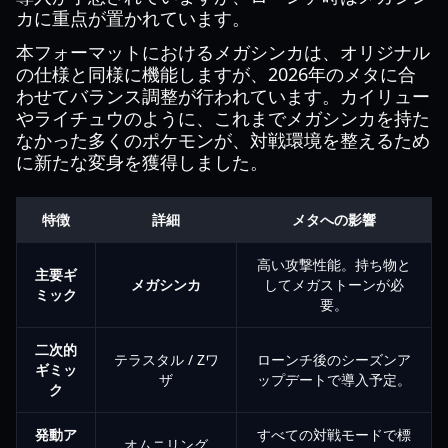
カに重点が置かれています。
本フォーマットにおけるメガシンカは、オリジナル
の仕様と同様に機能しますが、2026年のメタに合
わせてバランス調整が行われています。カイリュー
やライチュウのように、これまでメガシンカを持た
なかった多くのポケモンが、対戦環境を整えるため
に新たな変身を獲得しました。
特徴
詳細
メタへの影響
高い攻撃性能。持ち物と
主要ギ
メガシンカ
してメガストーンが必
ミック
要。
二次的
テラスタル / Zワ
ローンチ後のシーズンア
ギミッ
ザ
ップデートで導入予定。
ク
発動ア
すべての対戦モードで標
オムニリング