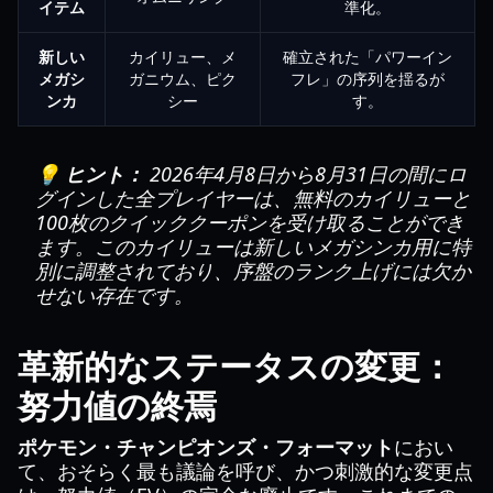
イテム
準化。
新しい
カイリュー、メ
確立された「パワーイン
メガシ
ガニウム、ピク
フレ」の序列を揺るが
ンカ
シー
す。
💡 ヒント：
2026年4月8日から8月31日の間にロ
グインした全プレイヤーは、無料のカイリューと
100枚のクイッククーポンを受け取ることができ
ます。このカイリューは新しいメガシンカ用に特
別に調整されており、序盤のランク上げには欠か
せない存在です。
革新的なステータスの変更：
努力値の終焉
ポケモン・チャンピオンズ・フォーマット
におい
て、おそらく最も議論を呼び、かつ刺激的な変更点