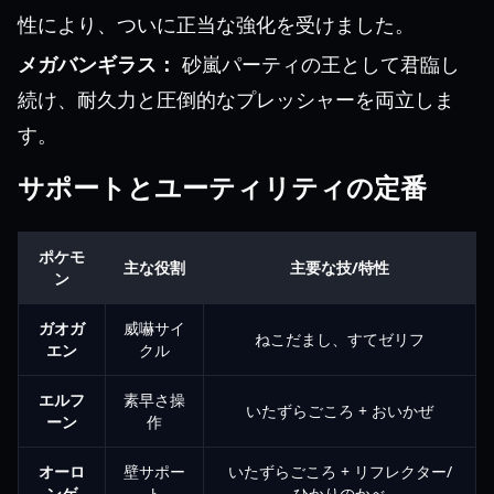
性により、ついに正当な強化を受けました。
メガバンギラス：
砂嵐パーティの王として君臨し
続け、耐久力と圧倒的なプレッシャーを両立しま
す。
サポートとユーティリティの定番
ポケモ
主な役割
主要な技/特性
ン
ガオガ
威嚇サイ
ねこだまし、すてゼリフ
エン
クル
エルフ
素早さ操
いたずらごころ + おいかぜ
ーン
作
オーロ
壁サポー
いたずらごころ + リフレクター/
ンゲ
ト
ひかりのかべ