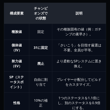
チャンピ
構成要素
オンズで
説明
の状態
その種族固有の値（例：ガチ
種族値
固定
ンプの素早さ）。
個体値
「さいこう」を目指す厳選は
31に固定
（IV）
不要。全員が平等。
努力値
より柔軟なSPシステムに置き
廃止
（EV）
換え。
SP（ステ
自由に割
プレイヤーが配分してビルド
ータスポ
り当て
をカスタマイズ。
イント）
1つのステータスを1.1倍に
10%の補
性格
し、別のステータスを0.9倍
正
にする。