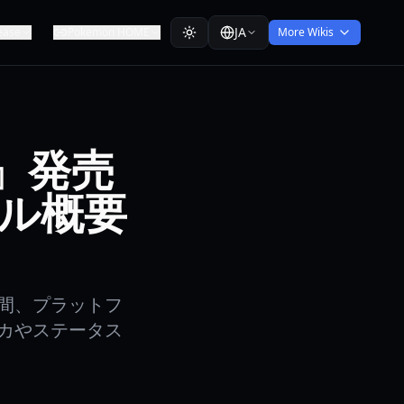
JA
ease
Pokemon HOME
More Wikis
s』発売
ル概要
チ時間、プラットフ
カやステータス