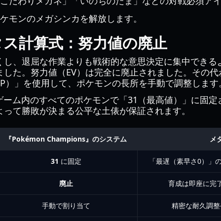
こだわりメガネ」「いのちのたま」などの対戦必須ア
ケモンのメガシンカを解放します。
タス計算式：努力値の廃止
くし、退屈な作業よりも戦術的な意思決定に集中できる
ました。努力値（EV）は完全に廃止されました。その代
SP）」を使用して、ポケモンの長所を手動で調整します
ゲーム内のすべてのポケモンで「31（最高値）」に固
よって勝敗が決まる公平な土俵が保証されます。
『Pokémon Champions』のシステム
メ
31
に固定
「最遅（素早さ0）」
廃止
育成は即座に完
手動で割り当て
精密な耐久調整