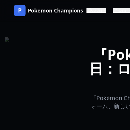
P
Pokemon Champions
Guides
Roster
『Po
日：
『Pokémon
ォーム、新し