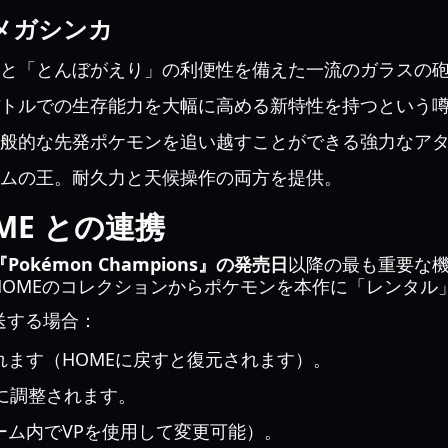
メガシンカ
と「とんぼがえり」の利便性を備えた一流のガラスの
トルでの生存能力を大幅に高める新特性を持つという
般的な先発ポケモンを追い越すことができる強力なア
ムの王。耐久力と天候操作の両方を提供。
OME との連携
『Pokémon Champions』の発売日
以降の最も重要な機能
HOMEのコレクションからポケモンを本作に「レンタル
送する場合：
れます（HOMEに戻すと復元されます）。
に調整されます。
ーム内でVPを使用して変更可能）。