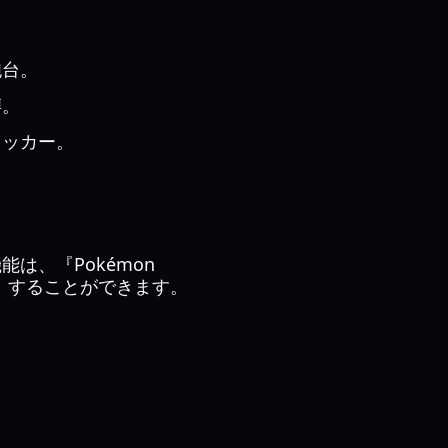
砲台。
噂。
タッカー。
は、『Pokémon
」することができます。