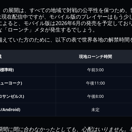
pions』の展開は、すべての地域で対戦の公平性を保つた
itch版は現在配信中ですが、モバイル版のプレイヤーはも
よると、モバイル版は2026年6月の発売を予定してお
な「ローンチ」メタが発生するでしょう。
備えていた方のために、以下の表で世界各地の解禁時間
域
現地ローンチ時間
界標準時)
午前3:00
ニューヨーク)
午後11:00
ロサンゼルス)
午後8:00
Android)
未定
瞬間に間に合わなかったとしても、心配はいりません。