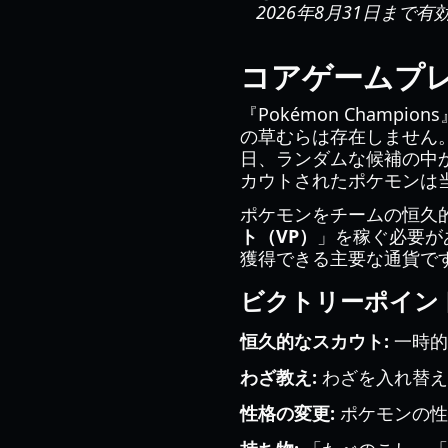
2026年8月31日ま
コアゲームプ
『Pokémon Cham
の草むらは存在しません
日、ランダムな候補の中
カウトされたポケモンは
ポケモンをチームの恒久
ト（VP）
」を稼ぐ必要が
獲得できる主要な通貨で
ビクトリーポイント 
恒久的なスカウト:
一時的
わざ教え:
わざを入れ替え
性格の変更:
ポケモンの性