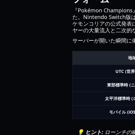
『Pokémon Cham
た。Nintendo Sw
ケモンコリアの公式発表に
ヤーの大量流入と二次的
サーバーが開いた瞬間に
地
UTC (世
東部標準時 (
太平洋標準時 (
モバイル (iOS/
💡 ヒント:
ローンチの