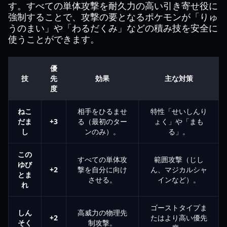
す。すべての単体攻撃を耐久力の高い引き寄せ役に
強制することで、攻撃の要となるポケモンが「りゅ
うのまい」や「わるだくみ」などの積み技を安全に
使うことができます。
優
技
先
効果
主な対策
度
ねこ
相手をひるませ
特性「せいしんり
だま
+3
る（最初のター
ょく」や「まも
し
ンのみ）。
る」。
この
すべての単体攻
範囲攻撃（じし
ゆび
+2
撃を自分に向け
ん、マジカルシャ
とま
させる。
インなど）。
れ
ゴーストタイプま
しん
高威力の物理先
+2
たはより高い優先
そく
制攻撃。