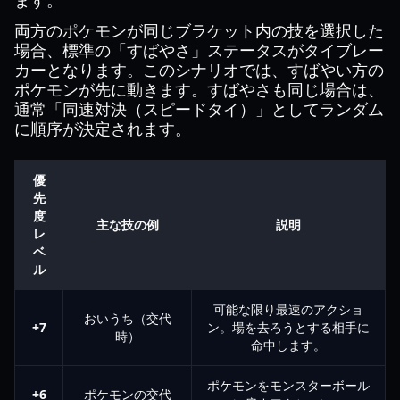
ます。
両方のポケモンが同じブラケット内の技を選択した
場合、標準の「すばやさ」ステータスがタイブレー
カーとなります。このシナリオでは、すばやい方の
ポケモンが先に動きます。すばやさも同じ場合は、
通常「同速対決（スピードタイ）」としてランダム
に順序が決定されます。
優
先
度
主な技の例
説明
レ
ベ
ル
可能な限り最速のアクショ
おいうち（交代
+7
ン。場を去ろうとする相手に
時）
命中します。
ポケモンをモンスターボール
+6
ポケモンの交代