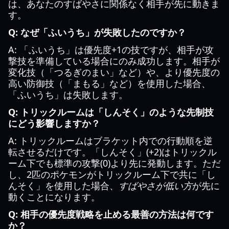
は、あなたのすばやさに関係なく相手が先に動きま
す。
Q: なぜ「ふいうち」が失敗したのですか？
A: 「ふいうち」は優先度+1の技ですが、相手が攻
撃技を準備している場合にのみ成功します。相手が
変化技（「つるぎのまい」など）や、より優先度の
高い防御技（「まもる」など）を使用した場合、
「ふいうち」は失敗します。
Q: トリックルームは「しんそく」のような先制技
にどう影響しますか？
A: トリックルームはブラケット内での行動順を逆
転させるだけです。「しんそく」(+2)はトリックル
ーム下でも標準の攻撃(0)より先に発動します。ただ
し、2匹のポケモンがトリックルーム下で共に「し
んそく」を使用した場合、
すばやさが低い方
が先に
動くことになります。
Q: 相手の優先度戦略を止める最善の方法は何です
か？