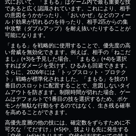
式において、「まもる」はゲーム内で最も重要な技
であると広く認識されています。これにより、相手
の意図をうかがったり、「おいかぜ」などのフィー
ルド効果が切れるのを待ったり、相手2匹からの集
中攻撃（ダブルアップ）を耐え抜いたりすることが
可能になります。
「まもる」を戦略的に使用することで、優先度の高
い脅威を無効化できます。例えば、相手の「ねこだ
まし」(+3)を予見した場合、「まもる」(+4)を選択
すればダメージを受けず、ひるみも回避できます。
さらに、2026年には「トップスロット・プロテク
ト」戦略が標準化されました。「まもる」を技の1
番目のスロットに配置することで、意図しないタイ
ムアウトを防ぎます。制限時間が切れた場合、ゲー
ムはデフォルトで1番目の技を選択するため、ポケ
モンが無駄な行動をするのではなく、生き残る確率
を高めることができます。
高優先度層の他の技には、確定数をずらすために不
可欠な「てだすけ」(+5)や、技よりも先に発生する
「交代」(+6)があります。交代がほぼすべての技よ