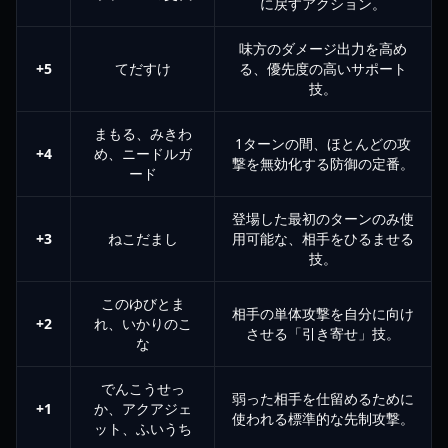
に戻すアクション。
味方のダメージ出力を高め
+5
てだすけ
る、優先度の高いサポート
技。
まもる、みきわ
1ターンの間、ほとんどの攻
+4
め、ニードルガ
撃を無効化する防御の定番。
ード
登場した最初のターンのみ使
+3
ねこだまし
用可能な、相手をひるませる
技。
このゆびとま
相手の単体攻撃を自分に向け
+2
れ、いかりのこ
させる「引き寄せ」技。
な
でんこうせっ
弱った相手を仕留めるために
+1
か、アクアジェ
使われる標準的な先制攻撃。
ット、ふいうち