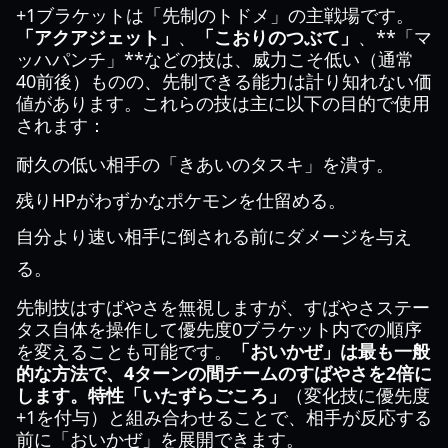
+1ブラケットは「先制のトドメ」の主戦場です。
「アクアジェット」
、
「こおりのつぶて」
、**「マ
ッハパンチ」**などの技は、威力こそ低い（通常
40前後）ものの、先制できる能力は計り知れない価
値があります。これらの技は主に以下の目的で使用
されます：
耐久の低い相手の「きあいのタスキ」を潰す。
残りHPがわずかなポケモンを仕留める。
自分より速い相手に倒される前にダメージを与え
る。
先制技はすばやさを無視しますが、すばやさステー
タス自体を操作して優先度0ブラケット内での順序
を変えることも可能です。
「おいかぜ」
は最も一般
的な方法で、4ターンの間チームのすばやさを2倍に
します。特性
「いたずらごころ」
（変化技に優先度
+1を付与）と組み合わせることで、相手が反応する
前に「おいかぜ」を展開できます。