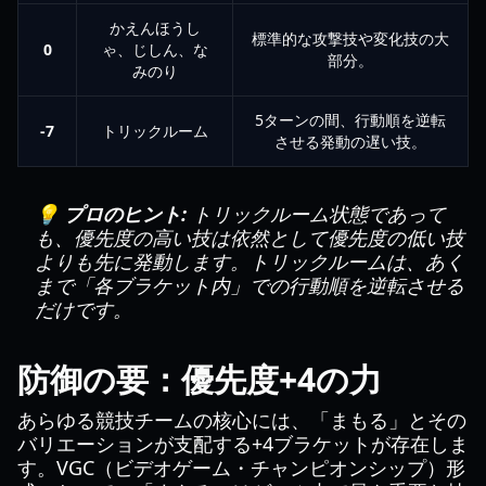
かえんほうし
標準的な攻撃技や変化技の大
0
ゃ、じしん、な
部分。
みのり
5ターンの間、行動順を逆転
-7
トリックルーム
させる発動の遅い技。
💡 プロのヒント:
トリックルーム状態であって
も、優先度の高い技は依然として優先度の低い技
よりも先に発動します。トリックルームは、あく
まで「各ブラケット内」での行動順を逆転させる
だけです。
防御の要：優先度+4の力
あらゆる競技チームの核心には、「まもる」とその
バリエーションが支配する+4ブラケットが存在しま
す。VGC（ビデオゲーム・チャンピオンシップ）形