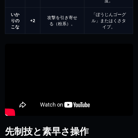
度。
いか
「ぼうじんゴーグ
攻撃を引き寄せ
りの
+2
ル」またはくさタ
る（粉系）。
こな
イプ。
先制技と素早さ操作