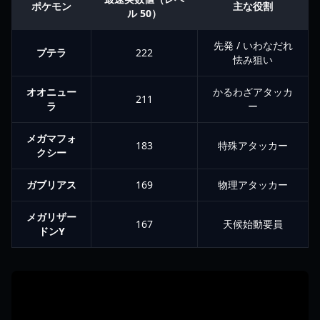
ポケモン
主な役割
ル 50）
先発 / いわなだれ
プテラ
222
怯み狙い
オオニュー
かるわざアタッカ
211
ラ
ー
メガマフォ
183
特殊アタッカー
クシー
ガブリアス
169
物理アタッカー
メガリザー
167
天候始動要員
ドンY