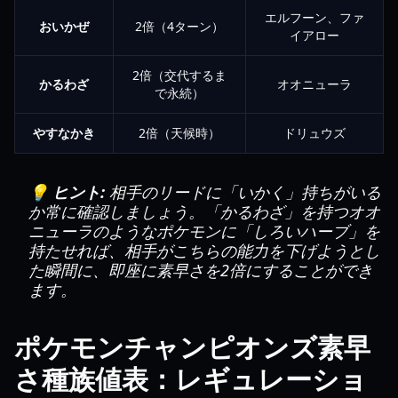
エルフーン、ファ
おいかぜ
2倍（4ターン）
イアロー
2倍（交代するま
かるわざ
オオニューラ
で永続）
やすなかき
2倍（天候時）
ドリュウズ
💡 ヒント:
相手のリードに「いかく」持ちがいる
か常に確認しましょう。「かるわざ」を持つオオ
ニューラのようなポケモンに「しろいハーブ」を
持たせれば、相手がこちらの能力を下げようとし
た瞬間に、即座に素早さを2倍にすることができ
ます。
ポケモンチャンピオンズ素早
さ種族値表：レギュレーショ