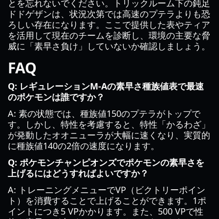
とを忘れないでください。トリックルーム下の鈍足
ドドゲザンは、状況次第では高速のプテラよりも恐
ろしい存在になります。ここで提供した表やティア
を活用して現在のチームを診断し、環境の主要な脅
威に「素早さ負け」していないか確認しましょう。
FAQ
Q: レギュレーションM-Aの素早さ種族値表で最速
のポケモンは誰ですか？
A: 素の状態では、種族値150のプテラがトップで
す。しかし、特性を考慮すると、特性「かるわざ」
が発動したオオニューラが大幅に速くなり、実質的
に種族値140の2倍の速度になります。
Q: ポケモンチャンピオンズでポケモンの素早さを
上げるにはどうすればよいですか？
A: トレーニングメニューでVP（ビクトリーポイン
ト）を消費することで上げることができます。1ポ
イントにつき5 VPかかります。また、500 VPで性