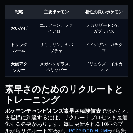
戦略
主要ポケモン
相性の良いポケモン
エルフーン、ファ
メガリザードンY、
おいかぜ
イアロー
ガブリアス
トリック
リキキリン、ヤバ
ドドゲザン、ガチグ
ルーム
ソチャ
マ
天候アタ
メガバンギラス、
ドリュウズ、イルカ
ッカー
ペリッパー
マン
素早さのためのリクルートと
トレーニング
ポケモンチャンピオンズ素早さ種族値表
で求められ
る指標に到達するには、リクルートプロセスを最適
化する必要があります。毎日更新される10匹のプー
ルからリクルートするか、
Pokemon HOME
から無