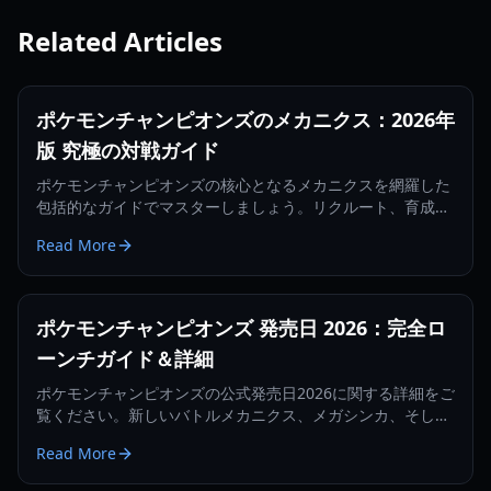
Related Articles
ポケモンチャンピオンズのメカニクス：2026年
版 究極の対戦ガイド
ポケモンチャンピオンズの核心となるメカニクスを網羅した
包括的なガイドでマスターしましょう。リクルート、育成コ
スト、ランクティア、Pokemon Home連携について解説し
Read More
ます。
ポケモンチャンピオンズ 発売日 2026：完全ロ
ーンチガイド＆詳細
ポケモンチャンピオンズの公式発売日2026に関する詳細をご
覧ください。新しいバトルメカニクス、メガシンカ、そして
究極のチームを作る方法について学びましょう。
Read More