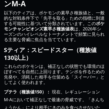
ンM-A
以下のティアは、ポケモンの素早さ種族値と、一般
的な対戦条件下で「先手を取る」ための指標に到達
する可能性に基づいて分類されています。この
ポケ
モンチャンピオンズ素早さ種族値表
は、2026年シ
ーズンのハイレベルなトーナメントで頻繁に見られ
る主要な脅威に焦点を当てています。
Sティア：スピードスター（種族値
130以上）
これらのポケモンは、補正なしの状態でも環境のほ
ぼすべてを自然に上回ります。テンポを作るための
先発や、消耗した相手を仕留める「スイーパー」と
してよく使われます。
プテラ（種族値150）：
現在、レギュレーション
M-Aにおいて補正なしで最速の脅威です。「きんち
ょうかん」により相手にきのみを食べさせないた