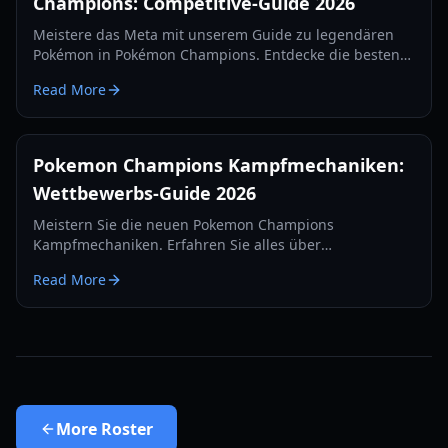
Champions: Competitive-Guide 2026
Meistere das Meta mit unserem Guide zu legendären
Pokémon in Pokémon Champions. Entdecke die besten
Builds, Omni-Ring-Gimmicks und Top-Strategien für
Read More
2026.
Pokemon Champions Kampfmechaniken:
Wettbewerbs-Guide 2026
Meistern Sie die neuen Pokemon Champions
Kampfmechaniken. Erfahren Sie alles über
Rekrutierung, VP-Trainingskosten, Ranglisten-Stufen
Read More
und Wettbewerbsstrategien für 2026.
More
Roster