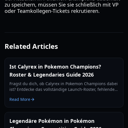
zu speichern, müssen Sie sie schließlich mit VP
oder Teamkollegen-Tickets rekrutieren.
Related Articles
Ist Calyrex in Pokemon Champions?
Roster & Legendaries Guide 2026
Fragst du dich, ob Calyrex in Pokemon Champions dabei
ist? Entdecke das vollständige Launch-Roster, fehlende
Legenden und wichtige mechanische Änderungen im
Read More
kompetitiven Update 2026.
Legendäre Pokémon in Pokémon