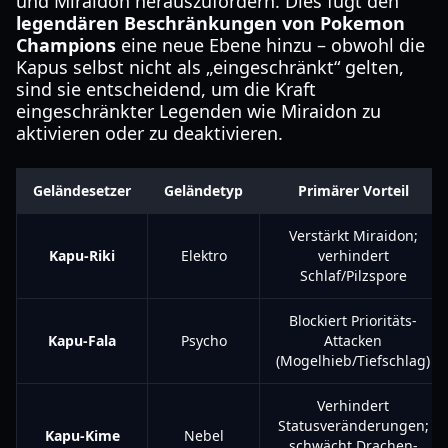
und Miraidon herauszufordern. Dies fügt den
legendären Beschränkungen von Pokemon
Champions
eine neue Ebene hinzu – obwohl die
Kapus selbst nicht als „eingeschränkt“ gelten,
sind sie entscheidend, um die Kraft
eingeschränkter Legenden wie Miraidon zu
aktivieren oder zu deaktivieren.
Geländesetzer
Geländetyp
Primärer Vorteil
Verstärkt Miraidon;
Kapu-Riki
Elektro
verhindert
Schlaf/Pilzspore
Blockiert Prioritäts-
Kapu-Fala
Psycho
Attacken
(Mogelhieb/Tiefschlag)
Verhindert
Statusveränderungen;
Kapu-Kime
Nebel
schwächt Drachen-