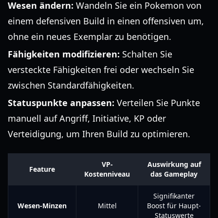
Wesen ändern:
Wandeln Sie ein Pokemon von
einem defensiven Build in einen offensiven um,
ohne ein neues Exemplar zu benötigen.
Fähigkeiten modifizieren:
Schalten Sie
versteckte Fähigkeiten frei oder wechseln Sie
zwischen Standardfähigkeiten.
Statuspunkte anpassen:
Verteilen Sie Punkte
manuell auf Angriff, Initiative, KP oder
Verteidigung, um Ihren Build zu optimieren.
VP-
Auswirkung auf
Feature
Kostenniveau
das Gameplay
Signifikanter
Wesen-Minzen
Mittel
Boost für Haupt-
Statuswerte