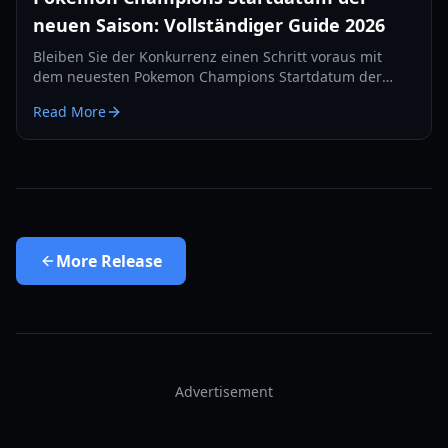
neuen Saison: Vollständiger Guide 2026
Bleiben Sie der Konkurrenz einen Schritt voraus mit
dem neuesten Pokemon Champions Startdatum der
neuen Saison, Tipps für Ranglistenkämpfe und
Read More
Rekrutierungsstrategien für 2026.
More
Release
Advertisement