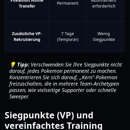
Pokemon Home
Abonnement
Permanent
Transfer
erforderlich
Zusätzliche VP-
7 Tage
Wenig
Rekrutierung
(Temporär)
Siegpunkte
💡 Tipp:
Verschwenden Sie Ihre Siegpunkte nicht
darauf, jedes Pokemon permanent zu machen.
Konzentrieren Sie sich darauf, „Kern“-Pokemon
freizuschalten, die in mehrere Team-Archetypen
passen, wie vielseitige Supporter oder schnelle
Sweeper.
Siegpunkte (VP) und
vereinfachtes Training