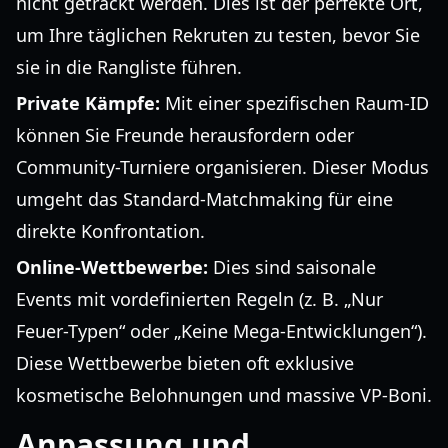
nicht getrackt werden. Dies ist der perfekte Ort,
um Ihre täglichen Rekruten zu testen, bevor Sie
sie in die Rangliste führen.
Private Kämpfe:
Mit einer spezifischen Raum-ID
können Sie Freunde herausfordern oder
Community-Turniere organisieren. Dieser Modus
umgeht das Standard-Matchmaking für eine
direkte Konfrontation.
Online-Wettbewerbe:
Dies sind saisonale
Events mit vordefinierten Regeln (z. B. „Nur
Feuer-Typen“ oder „Keine Mega-Entwicklungen“).
Diese Wettbewerbe bieten oft exklusive
kosmetische Belohnungen und massive VP-Boni.
Anpassung und