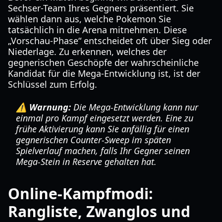
Sechser-Team Ihres Gegners präsentiert. Sie
wählen dann aus, welche Pokemon Sie
tatsächlich in die Arena mitnehmen. Diese
„Vorschau-Phase“ entscheidet oft über Sieg oder
Niederlage. Zu erkennen, welches der
gegnerischen Geschöpfe der wahrscheinliche
Kandidat für die Mega-Entwicklung ist, ist der
Schlüssel zum Erfolg.
⚠️ Warnung:
Die Mega-Entwicklung kann nur
einmal pro Kampf eingesetzt werden. Eine zu
frühe Aktivierung kann Sie anfällig für einen
gegnerischen Counter-Sweep im späten
Spielverlauf machen, falls Ihr Gegner seinen
Mega-Stein in Reserve gehalten hat.
Online-Kampfmodi:
Rangliste, Zwanglos und