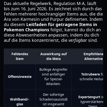
Das aktuelle Regelwerk, Regulation M-A, läuft
bis zum 16. Juni 2026. Es zeichnet sich durch das
Fehlen mehrerer hochrangiger Items aus, die die
Ära von Karmesin und Purpur definierten. Indem
du diesem
Leitfaden für getragene Items in
Pokemon Champions
folgst, kannst du dich an
diese Abwesenheiten anpassen, indem du dich
auf die Items konzentrierst, die
verfügbar
sind.
Fehlendes
Auswirkung auf
Empfohlene
Item
die Meta
Alternative
Bulkige Angreifer
sind anfälliger
Tsitrubeere
für
Offensivweste
für Spezial-
schnelle Heilung
Attacken.
Der sofortige
Expertengurt
ode
Wahlband/-
Schadensausstoß
typverstärkende
glas
ist insgesamt
Items.