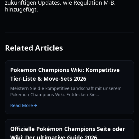
zukünftigen Updates, wie Regulation M-B,
hinzugefügt.
Related Articles
Pokemon Champions Wiki: Kompetitive
Tier-Liste & Move-Sets 2026
Meistern Sie die kompetitive Landschaft mit unserem
Pokemon Champions Wiki. Entdecken Sie
generationenübergreifende Analysen, lebensfähige
Read More
Move-Sets und die neuesten Meta-Strategien für 2026.
Offizielle Pokémon Champions Seite oder
Wiki: Der ultimative Guide 2026