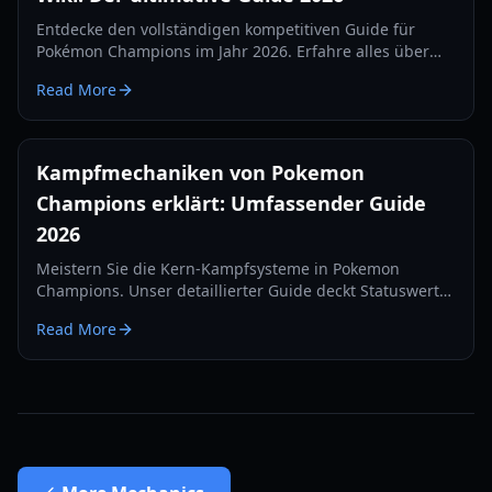
Entdecke den vollständigen kompetitiven Guide für
Pokémon Champions im Jahr 2026. Erfahre alles über
Kader-Viabilität, Änderungen an Statuseffekten, Move-
Read More
Nerfs und Ranglisten-Belohnungen.
Kampfmechaniken von Pokemon
Champions erklärt: Umfassender Guide
2026
Meistern Sie die Kern-Kampfsysteme in Pokemon
Champions. Unser detaillierter Guide deckt Statuswerte,
Attacken-Priorität, Geschwindigkeitskontrolle und die
Read More
neuen Rekrutierungsmechaniken für 2026 ab.