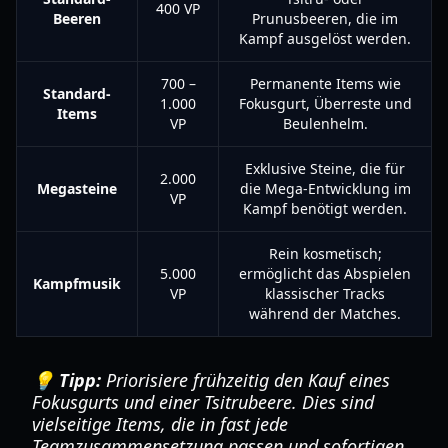
400 VP
Beeren
Prunusbeeren, die im
Kampf ausgelöst werden.
700 –
Permanente Items wie
Standard-
1.000
Fokusgurt, Überreste und
Items
VP
Beulenhelm.
Exklusive Steine, die für
2.000
Megasteine
die Mega-Entwicklung im
VP
Kampf benötigt werden.
Rein kosmetisch;
5.000
ermöglicht das Abspielen
Kampfmusik
VP
klassischer Tracks
während der Matches.
💡 Tipp:
Priorisiere frühzeitig den Kauf eines
Fokusgurts und einer Tsitrubeere. Dies sind
vielseitige Items, die in fast jede
Teamzusammensetzung passen und sofortigen